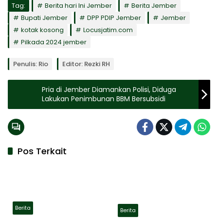
Tag:
Berita hari Ini Jember
Berita Jember
Bupati Jember
DPP PDIP Jember
Jember
kotak kosong
Locusjatim.com
Pilkada 2024 jember
Penulis: Rio
Editor: Rezki RH
Pria di Jember Diamankan Polisi, Diduga
Lakukan Penimbunan BBM Bersubsidi
Pos Terkait
Berita
Berita