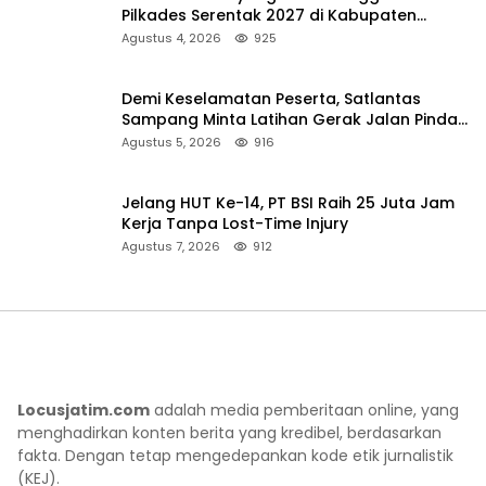
Pilkades Serentak 2027 di Kabupaten
Sumenep
Agustus 4, 2026
925
Demi Keselamatan Peserta, Satlantas
Sampang Minta Latihan Gerak Jalan Pindah
ke Lokasi Aman
Agustus 5, 2026
916
Jelang HUT Ke-14, PT BSI Raih 25 Juta Jam
Kerja Tanpa Lost-Time Injury
Agustus 7, 2026
912
Locusjatim.com
adalah media pemberitaan online, yang
menghadirkan konten berita yang kredibel, berdasarkan
fakta. Dengan tetap mengedepankan kode etik jurnalistik
(KEJ).