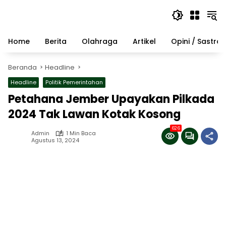
Langsung
ke
konten
Home
Berita
Olahraga
Artikel
Opini / Sastra
Beranda
Headline
Headline
Politik Pemerintahan
Petahana Jember Upayakan Pilkada
2024 Tak Lawan Kotak Kosong
626
Admin
1 Min Baca
Agustus 13, 2024