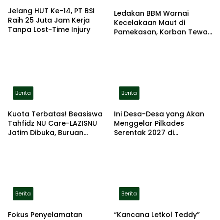
Jelang HUT Ke-14, PT BSI
Ledakan BBM Warnai
Raih 25 Juta Jam Kerja
Kecelakaan Maut di
Tanpa Lost-Time Injury
Pamekasan, Korban Tewas
Terbakar di Lokasi
Berita
Berita
Kuota Terbatas! Beasiswa
Ini Desa-Desa yang Akan
Tahfidz NU Care-LAZISNU
Menggelar Pilkades
Jatim Dibuka, Buruan
Serentak 2027 di
Daftar
Kabupaten Sumenep
Berita
Berita
Fokus Penyelamatan
“Kancana Letkol Teddy”