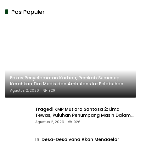
Pos Populer
Fokus Penyelamatan Korban, Pemkab Sumenep
Kerahkan Tim Medis dan Ambulans ke Pelabuhan
Kalianget
Agustus 2, 2026
929
Tragedi KMP Mutiara Santosa 2: Lima
Tewas, Puluhan Penumpang Masih Dalam
Pencarian
Agustus 2, 2026
926
Ini Desa-Desa yang Akan Menggelar