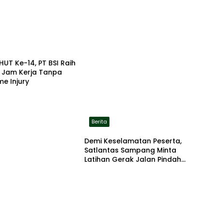
HUT Ke-14, PT BSI Raih
a Jam Kerja Tanpa
me Injury
Berita
Demi Keselamatan Peserta,
Satlantas Sampang Minta
Latihan Gerak Jalan Pindah
ke Lokasi Aman