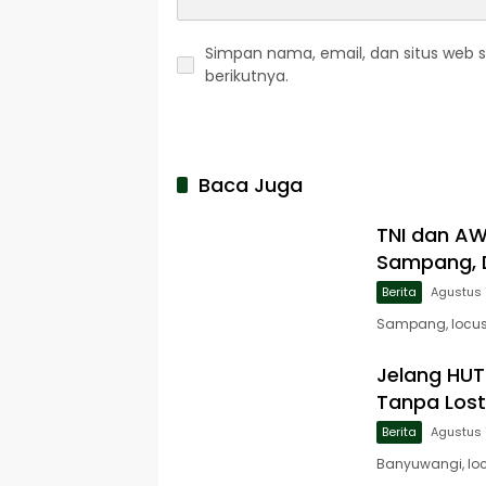
Simpan nama, email, dan situs web 
berikutnya.
Baca Juga
TNI dan A
Sampang, D
Berita
Agustus 
Sampang, locusj
Jelang HUT 
Tanpa Lost
Berita
Agustus 
Banyuwangi, loc