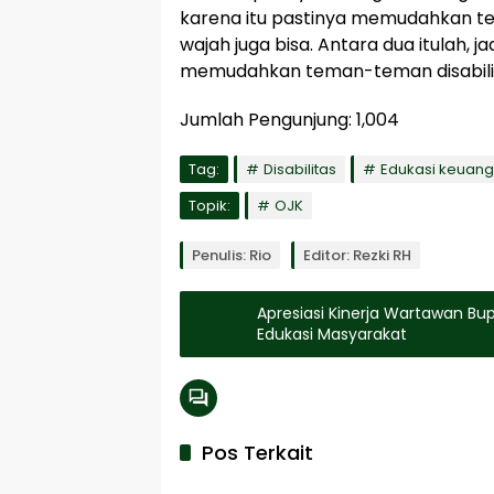
karena itu pastinya memudahkan tem
wajah juga bisa. Antara dua itulah, ja
memudahkan teman-teman disabilit
Jumlah Pengunjung:
1,004
Tag:
Disabilitas
Edukasi keuan
Topik:
OJK
Penulis: Rio
Editor: Rezki RH
Apresiasi Kinerja Wartawan B
Edukasi Masyarakat
Pos Terkait