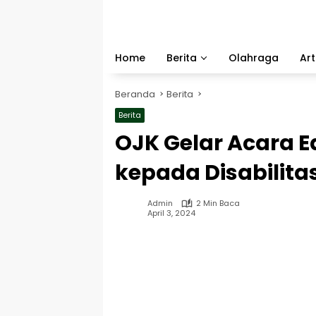
Langsung
ke
konten
Home
Berita
Olahraga
Art
Beranda
Berita
Berita
OJK Gelar Acara 
kepada Disabilita
Admin
2 Min Baca
April 3, 2024