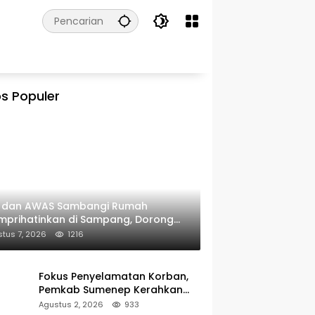
s Populer
I dan AWAS Sambangi Rumah
prihatinkan di Sampang, Dorong
erintah Beri Bantuan RTLH
tus 7, 2026
1216
Fokus Penyelamatan Korban,
Pemkab Sumenep Kerahkan
Tim Medis dan Ambulans ke
Agustus 2, 2026
933