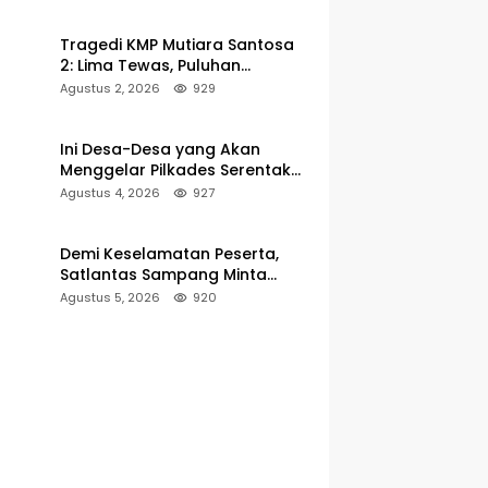
Pelabuhan Kalianget
Tragedi KMP Mutiara Santosa
2: Lima Tewas, Puluhan
Penumpang Masih Dalam
Agustus 2, 2026
929
Pencarian
Ini Desa-Desa yang Akan
Menggelar Pilkades Serentak
2027 di Kabupaten Sumenep
Agustus 4, 2026
927
Demi Keselamatan Peserta,
Satlantas Sampang Minta
Latihan Gerak Jalan Pindah ke
Agustus 5, 2026
920
Lokasi Aman