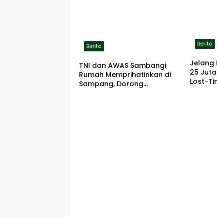
Berita
Berita
Jelang 
TNI dan AWAS Sambangi
25 Jut
Rumah Memprihatinkan di
Lost-Ti
Sampang, Dorong
Pemerintah Beri Bantuan
RTLH