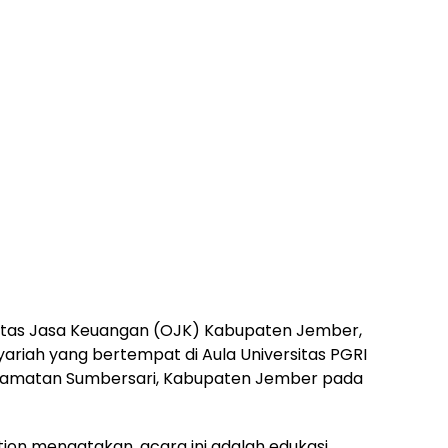
itas Jasa Keuangan (OJK) Kabupaten Jember,
riah yang bertempat di Aula Universitas PGRI
ecamatan Sumbersari, Kabupaten Jember pada
tion mengatakan, acara ini adalah edukasi