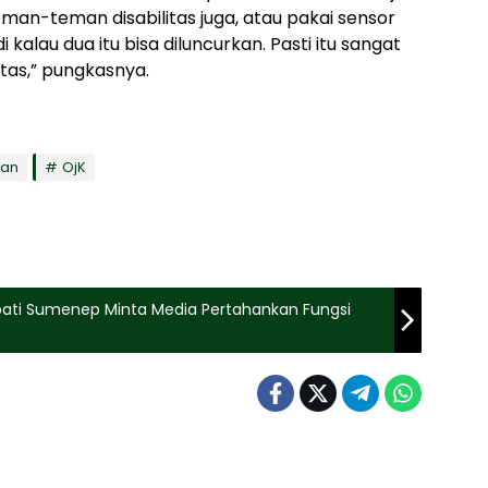
an-teman disabilitas juga, atau pakai sensor
di kalau dua itu bisa diluncurkan. Pasti itu sangat
as,” pungkasnya.
gan
OjK
upati Sumenep Minta Media Pertahankan Fungsi