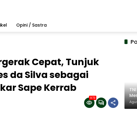
ikel
Opini / Sastra
Po
rgerak Cepat, Tunjuk
s da Silva sebagai
kar Sape Kerrab
TN
Mem
973
Pem
Agus