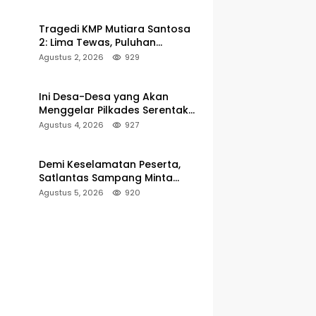
Pelabuhan Kalianget
Tragedi KMP Mutiara Santosa
2: Lima Tewas, Puluhan
Penumpang Masih Dalam
Agustus 2, 2026
929
Pencarian
Ini Desa-Desa yang Akan
Menggelar Pilkades Serentak
2027 di Kabupaten Sumenep
Agustus 4, 2026
927
Demi Keselamatan Peserta,
Satlantas Sampang Minta
Latihan Gerak Jalan Pindah ke
Agustus 5, 2026
920
Lokasi Aman