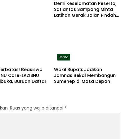
Demi Keselamatan Peserta,
Satlantas Sampang Minta
Latihan Gerak Jalan Pindah
ke Lokasi Aman
Berita
Terbatas! Beasiswa
Wakil Bupati: Jadikan
 NU Care-LAZISNU
Jamnas Bekal Membangun
ibuka, Buruan Daftar
Sumenep di Masa Depan
kan.
Ruas yang wajib ditandai
*