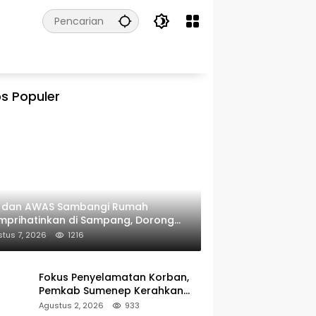
s Populer
I dan AWAS Sambangi Rumah
prihatinkan di Sampang, Dorong
erintah Beri Bantuan RTLH
tus 7, 2026
1216
Fokus Penyelamatan Korban,
Pemkab Sumenep Kerahkan
Tim Medis dan Ambulans ke
Agustus 2, 2026
933