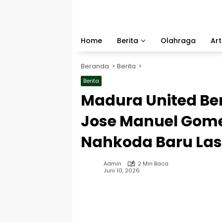
Langsung
ke
konten
Home
Berita
Olahraga
Art
Beranda
Berita
Berita
Madura United Be
Jose Manuel Gome
Nahkoda Baru Las
Admin
2 Min Baca
Juni 10, 2026