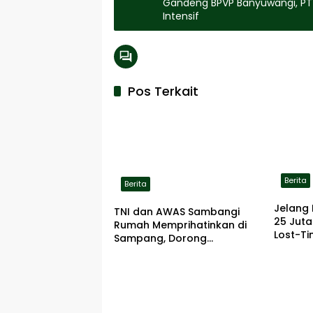
Gandeng BPVP Banyuwangi, PT 
Intensif
Pos Terkait
Berita
Berita
Jelang 
TNI dan AWAS Sambangi
25 Jut
Rumah Memprihatinkan di
Lost-Ti
Sampang, Dorong
Pemerintah Beri Bantuan
RTLH