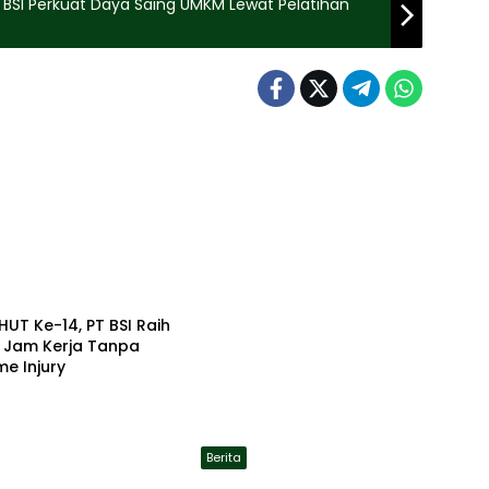
BSI Perkuat Daya Saing UMKM Lewat Pelatihan
HUT Ke-14, PT BSI Raih
a Jam Kerja Tanpa
me Injury
Berita