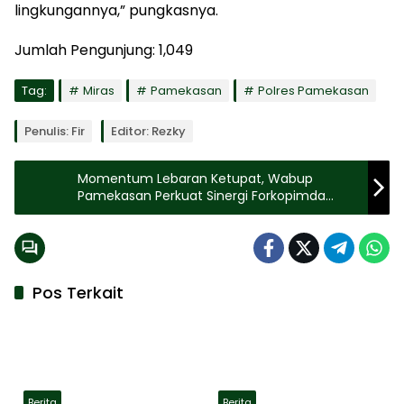
lingkungannya,” pungkasnya.
Jumlah Pengunjung:
1,049
Tag:
Miras
Pamekasan
Polres Pamekasan
Penulis: Fir
Editor: Rezky
Momentum Lebaran Ketupat, Wabup
Pamekasan Perkuat Sinergi Forkopimda
hingga Kepala Desa
Pos Terkait
Berita
Berita