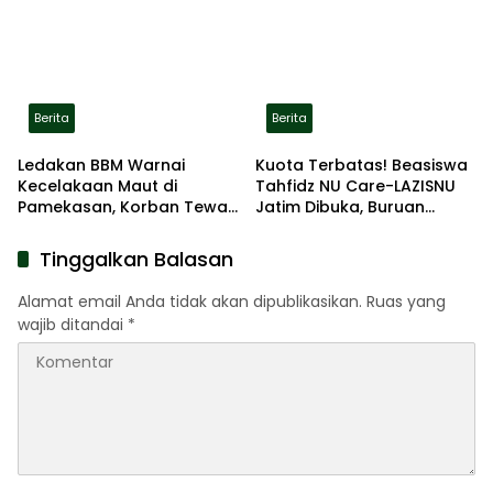
Gerak Jalan Pindah ke
Lokasi Aman
Berita
Berita
Ledakan BBM Warnai
Kuota Terbatas! Beasiswa
Kecelakaan Maut di
Tahfidz NU Care-LAZISNU
Pamekasan, Korban Tewas
Jatim Dibuka, Buruan
Terbakar di Lokasi
Daftar
Tinggalkan Balasan
Alamat email Anda tidak akan dipublikasikan.
Ruas yang
wajib ditandai
*