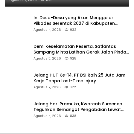
Ini Desa-Desa yang Akan Menggelar
Pilkades Serentak 2027 di Kabupaten
Sumenep
Agustus 4, 2026
932
Demi Keselamatan Peserta, Satlantas
Sampang Minta Latihan Gerak Jalan Pindah
ke Lokasi Aman
Agustus 5, 2026
925
Jelang HUT Ke-14, PT BSI Raih 25 Juta Jam
Kerja Tanpa Lost-Time Injury
Agustus 7, 2026
922
Jelang Hari Pramuka, Kwarcab Sumenep
Teguhkan Semangat Pengabdian Lewat
Ziarah Pahlawan
Agustus 4, 2026
838