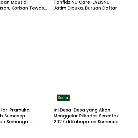
kaan Maut di
Tahfidz NU Care-LAZISNU
san, Korban Tewas
Jatim Dibuka, Buruan Daftar
r di Lokasi
Berita
Hari Pramuka,
Ini Desa-Desa yang Akan
b Sumenep
Menggelar Pilkades Serentak
an Semangat
2027 di Kabupaten Sumenep
dian Lewat Ziarah
an