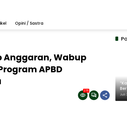
ikel
Opini / Sastra
Po
ap Anggaran, Wabup
Program APBD
a
“Ka
Be
275
Ter
Juli