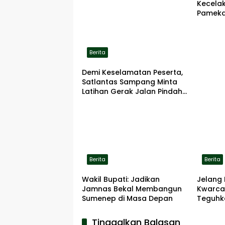
Kecela
Pameka
Terbaka
Berita
Demi Keselamatan Peserta,
Satlantas Sampang Minta
Latihan Gerak Jalan Pindah
ke Lokasi Aman
Berita
Berita
Wakil Bupati: Jadikan
Jelang 
Jamnas Bekal Membangun
Kwarca
Sumenep di Masa Depan
Teguhk
Pengab
Pahlaw
Tinggalkan Balasan