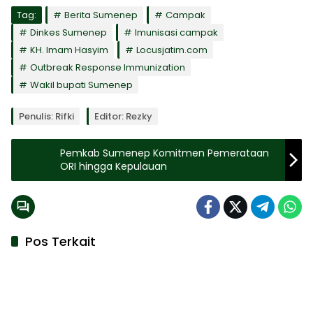
Tag:
Berita Sumenep
Campak
Dinkes Sumenep
Imunisasi campak
KH. Imam Hasyim
Locusjatim.com
Outbreak Response Immunization
Wakil bupati Sumenep
Penulis: Rifki
Editor: Rezky
Pemkab Sumenep Komitmen Pemerataan
ORI hingga Kepulauan
Pos Terkait