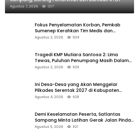
Agustus 7, 2026
1217
Fokus Penyelamatan Korban, Pemkab
Sumenep Kerahkan Tim Medis dan
Ambulans ke Pelabuhan Kalianget
Agustus 2, 2026
934
Tragedi KMP Mutiara Santosa 2: Lima
Tewas, Puluhan Penumpang Masih Dalam
Pencarian
Agustus 2, 2026
929
Ini Desa-Desa yang Akan Menggelar
Pilkades Serentak 2027 di Kabupaten
Sumenep
Agustus 4, 2026
928
Demi Keselamatan Peserta, Satlantas
Sampang Minta Latihan Gerak Jalan Pindah
ke Lokasi Aman
Agustus 5, 2026
921