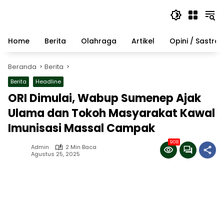
Langsung
ke
konten
Home
Berita
Olahraga
Artikel
Opini / Sastra
Beranda
Berita
Berita
Headline
ORI Dimulai, Wabup Sumenep Ajak
Ulama dan Tokoh Masyarakat Kawal
Imunisasi Massal Campak
908
Admin
2 Min Baca
Agustus 25, 2025