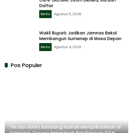
Care-LAZISNU Jatim Dibuka, Buruan
Daftar
Berita
Agustus 5, 2026
Wakil Bupati: Jadikan Jamnas Bekal
Membangun Sumenep di Masa Depan
Berita
Agustus 4, 2026
Pos Populer
TNI dan AWAS Sambangi Rumah Memprihatinkan di
Sampang, Dorong Pemerintah Beri Bantuan RTLH