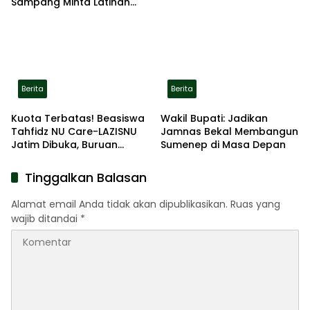
Sampang Minta Latihan
Gerak Jalan Pindah ke
Lokasi Aman
Berita
Berita
Kuota Terbatas! Beasiswa
Wakil Bupati: Jadikan
Tahfidz NU Care-LAZISNU
Jamnas Bekal Membangun
Jatim Dibuka, Buruan
Sumenep di Masa Depan
Daftar
Tinggalkan Balasan
Alamat email Anda tidak akan dipublikasikan.
Ruas yang
wajib ditandai
*