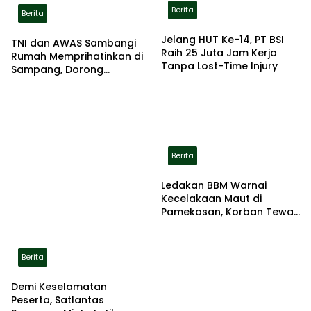
Berita
Berita
Jelang HUT Ke-14, PT BSI
TNI dan AWAS Sambangi
Raih 25 Juta Jam Kerja
Rumah Memprihatinkan di
Tanpa Lost-Time Injury
Sampang, Dorong
Pemerintah Beri Bantuan
RTLH
Berita
Ledakan BBM Warnai
Kecelakaan Maut di
Pamekasan, Korban Tewas
Terbakar di Lokasi
Berita
Demi Keselamatan
Peserta, Satlantas