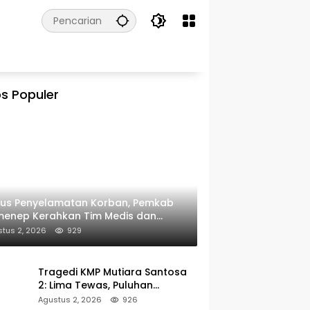
s Populer
kus Penyelamatan Korban, Pemkab
menep Kerahkan Tim Medis dan
ulans ke Pelabuhan Kalianget
tus 2, 2026
929
Tragedi KMP Mutiara Santosa
2: Lima Tewas, Puluhan
Penumpang Masih Dalam
Agustus 2, 2026
926