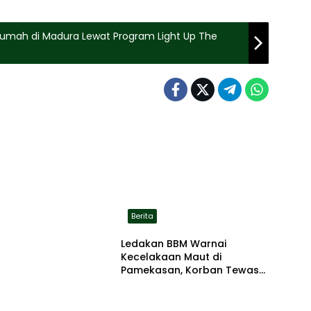
Rumah di Madura Lewat Program Light Up The
Berita
Ledakan BBM Warnai
Kecelakaan Maut di
Pamekasan, Korban Tewas
Terbakar di Lokasi