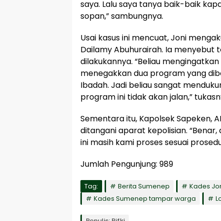
saya. Lalu saya tanya baik-baik kap
sopan,” sambungnya.
Usai kasus ini mencuat, Joni menga
Dailamy Abuhurairah. Ia menyebut 
dilakukannya. “Beliau mengingatkan 
menegakkan dua program yang dibe
Ibadah. Jadi beliau sangat menduku
program ini tidak akan jalan,” tukasn
Sementara itu, Kapolsek Sapeken, A
ditangani aparat kepolisian. “Benar,
ini masih kami proses sesuai prosed
Jumlah Pengunjung:
989
Tag:
Berita Sumenep
Kades Jon
Kades Sumenep tampar warga
L
Penulis: Rifki