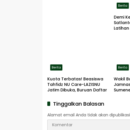
Berita
Demi K
Satlan
Latihan
ke Lok
Berita
Berita
Kuota Terbatas! Beasiswa
Wakil B
Tahfidz NU Care-LAZISNU
Jamnas
Jatim Dibuka, Buruan Daftar
Sumene
Tinggalkan Balasan
Alamat email Anda tidak akan dipublikasi