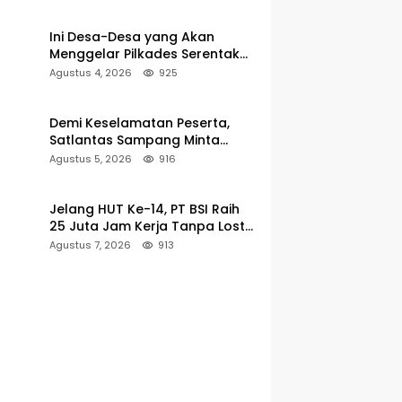
Pencarian
Ini Desa-Desa yang Akan
Menggelar Pilkades Serentak
2027 di Kabupaten Sumenep
Agustus 4, 2026
925
Demi Keselamatan Peserta,
Satlantas Sampang Minta
Latihan Gerak Jalan Pindah ke
Agustus 5, 2026
916
Lokasi Aman
Jelang HUT Ke-14, PT BSI Raih
25 Juta Jam Kerja Tanpa Lost-
Time Injury
Agustus 7, 2026
913