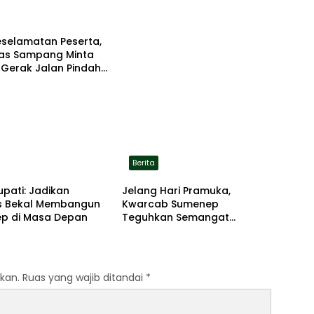
eselamatan Peserta,
tas Sampang Minta
 Gerak Jalan Pindah
asi Aman
Berita
upati: Jadikan
Jelang Hari Pramuka,
 Bekal Membangun
Kwarcab Sumenep
p di Masa Depan
Teguhkan Semangat
Pengabdian Lewat Ziarah
Pahlawan
kan.
Ruas yang wajib ditandai
*