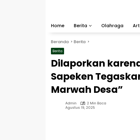
Langsung
ke
konten
Home
Berita
Olahraga
Art
Beranda
Berita
Berita
Dilaporkan karen
Sapeken Tegaska
Marwah Desa”
Admin
2 Min Baca
Agustus 19, 2025