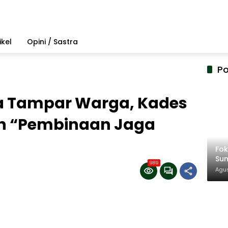
ikel
Opini / Sastra
Po
a Tampar Warga, Kades
n “Pembinaan Jaga
Fo
Su
989
Amb
Agus