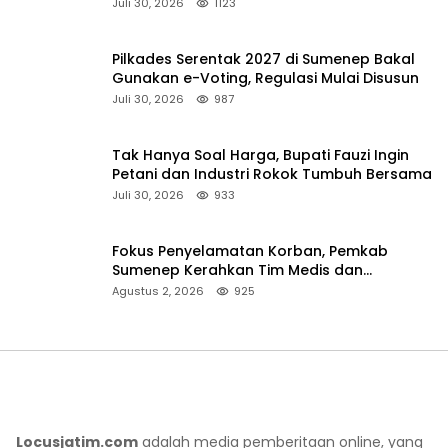
Persen
Juli 30, 2026
1123
Pilkades Serentak 2027 di Sumenep Bakal
Gunakan e-Voting, Regulasi Mulai Disusun
Juli 30, 2026
987
Tak Hanya Soal Harga, Bupati Fauzi Ingin
Petani dan Industri Rokok Tumbuh Bersama
Juli 30, 2026
933
Fokus Penyelamatan Korban, Pemkab
Sumenep Kerahkan Tim Medis dan
Ambulans ke Pelabuhan Kalianget
Agustus 2, 2026
925
Locusjatim.com
adalah media pemberitaan online, yang