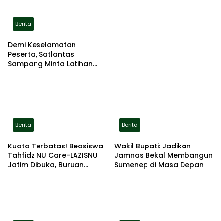
Terbakar di Lokasi
Berita
Demi Keselamatan
Peserta, Satlantas
Sampang Minta Latihan
Gerak Jalan Pindah ke
Lokasi Aman
Berita
Berita
Kuota Terbatas! Beasiswa
Wakil Bupati: Jadikan
Tahfidz NU Care-LAZISNU
Jamnas Bekal Membangun
Jatim Dibuka, Buruan
Sumenep di Masa Depan
Daftar