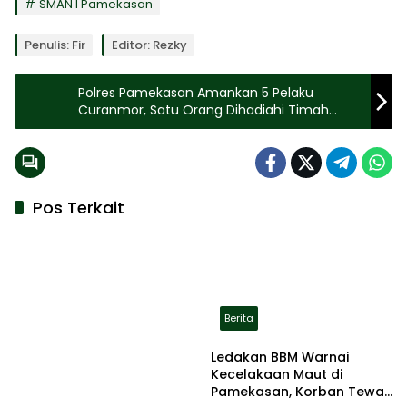
SMAN I Pamekasan
Penulis: Fir
Editor: Rezky
Polres Pamekasan Amankan 5 Pelaku
Curanmor, Satu Orang Dihadiahi Timah
Panas
Pos Terkait
Berita
Ledakan BBM Warnai
Kecelakaan Maut di
Pamekasan, Korban Tewas