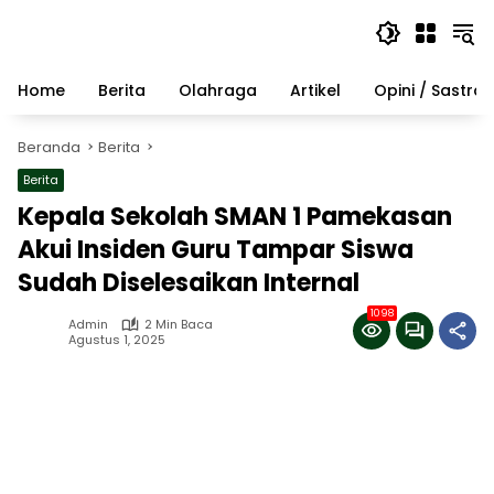
Langsung
ke
konten
Home
Berita
Olahraga
Artikel
Opini / Sastra
Beranda
Berita
Berita
Kepala Sekolah SMAN 1 Pamekasan
Akui Insiden Guru Tampar Siswa
Sudah Diselesaikan Internal
1098
Admin
2 Min Baca
Agustus 1, 2025