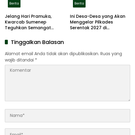
Berita
Berita
Jelang Hari Pramuka,
Ini Desa-Desa yang Akan
Kwarcab Sumenep
Menggelar Pilkades
Teguhkan Semangat
Serentak 2027 di
Pengabdian Lewat Ziarah
Kabupaten Sumenep
Pahlawan
Tinggalkan Balasan
Alamat email Anda tidak akan dipublikasikan.
Ruas yang
wajib ditandai
*