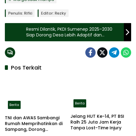
Penulis: Rifki
Editor: Rezky
Resmi Dilantik, PKDI Sumenep 2025–2030
Siap Dorong Desa Lebih Adaptif dan
Kolaboratif
Pos Terkait
Berita
Berita
Jelang HUT Ke-14, PT BSI
TNI dan AWAS Sambangi
Raih 25 Juta Jam Kerja
Rumah Memprihatinkan di
Tanpa Lost-Time Injury
Sampang, Dorong
Pemerintah Beri Bantuan