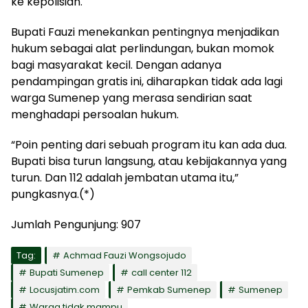
ke kepolisian.
Bupati Fauzi menekankan pentingnya menjadikan
hukum sebagai alat perlindungan, bukan momok
bagi masyarakat kecil. Dengan adanya
pendampingan gratis ini, diharapkan tidak ada lagi
warga Sumenep yang merasa sendirian saat
menghadapi persoalan hukum.
“Poin penting dari sebuah program itu kan ada dua.
Bupati bisa turun langsung, atau kebijakannya yang
turun. Dan 112 adalah jembatan utama itu,”
pungkasnya.(*)
Jumlah Pengunjung:
907
Tag:
Achmad Fauzi Wongsojudo
Bupati Sumenep
call center 112
Locusjatim.com
Pemkab Sumenep
Sumenep
Warga tidak mampu