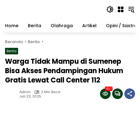
Langsung
ke
konten
Home
Berita
Olahraga
Artikel
Opini / Sastra
Beranda
Berita
Berita
Warga Tidak Mampu di Sumenep
Bisa Akses Pendampingan Hukum
Gratis Lewat Call Center 112
907
Admin
2 Min Baca
Juli 23, 2025