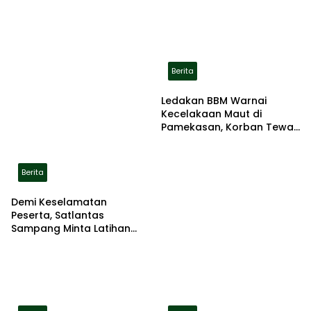
RTLH
Berita
Ledakan BBM Warnai
Kecelakaan Maut di
Pamekasan, Korban Tewas
Terbakar di Lokasi
Berita
Demi Keselamatan
Peserta, Satlantas
Sampang Minta Latihan
Gerak Jalan Pindah ke
Lokasi Aman