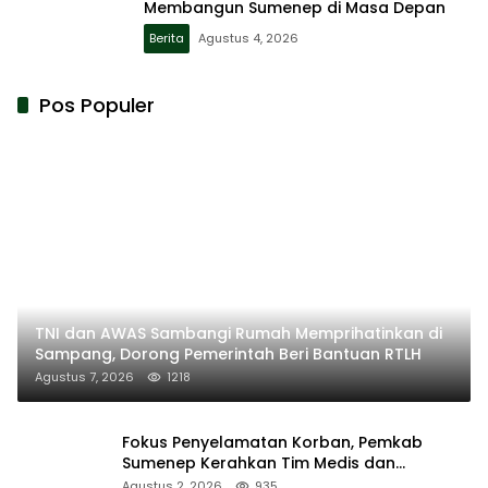
Membangun Sumenep di Masa Depan
Berita
Agustus 4, 2026
Pos Populer
TNI dan AWAS Sambangi Rumah Memprihatinkan di
Sampang, Dorong Pemerintah Beri Bantuan RTLH
Agustus 7, 2026
1218
Fokus Penyelamatan Korban, Pemkab
Sumenep Kerahkan Tim Medis dan
Ambulans ke Pelabuhan Kalianget
Agustus 2, 2026
935