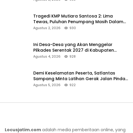
Tragedi KMP Mutiara Santosa 2: Lima
Tewas, Puluhan Penumpang Masih Dalam
Pencarian
Agustus 2, 2026
930
Ini Desa-Desa yang Akan Menggelar
Pilkades Serentak 2027 di Kabupaten
Sumenep
Agustus 4, 2026
928
Demi Keselamatan Peserta, Satlantas
Sampang Minta Latihan Gerak Jalan Pindah
ke Lokasi Aman
Agustus 5, 2026
922
Locusjatim.com
adalah media pemberitaan online, yang