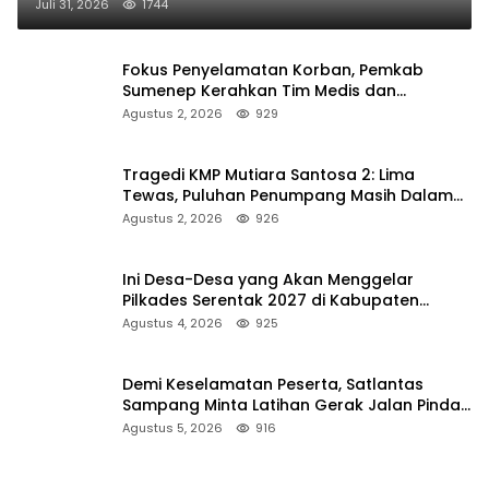
Juli 31, 2026
1744
Fokus Penyelamatan Korban, Pemkab
Sumenep Kerahkan Tim Medis dan
Ambulans ke Pelabuhan Kalianget
Agustus 2, 2026
929
Tragedi KMP Mutiara Santosa 2: Lima
Tewas, Puluhan Penumpang Masih Dalam
Pencarian
Agustus 2, 2026
926
Ini Desa-Desa yang Akan Menggelar
Pilkades Serentak 2027 di Kabupaten
Sumenep
Agustus 4, 2026
925
Demi Keselamatan Peserta, Satlantas
Sampang Minta Latihan Gerak Jalan Pindah
ke Lokasi Aman
Agustus 5, 2026
916