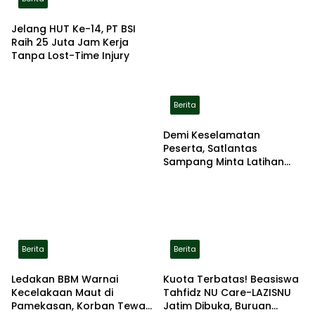
Jelang HUT Ke-14, PT BSI
Raih 25 Juta Jam Kerja
Tanpa Lost-Time Injury
Berita
Demi Keselamatan
Peserta, Satlantas
Sampang Minta Latihan
Gerak Jalan Pindah ke
Lokasi Aman
Berita
Berita
Ledakan BBM Warnai
Kuota Terbatas! Beasiswa
Kecelakaan Maut di
Tahfidz NU Care-LAZISNU
Pamekasan, Korban Tewas
Jatim Dibuka, Buruan