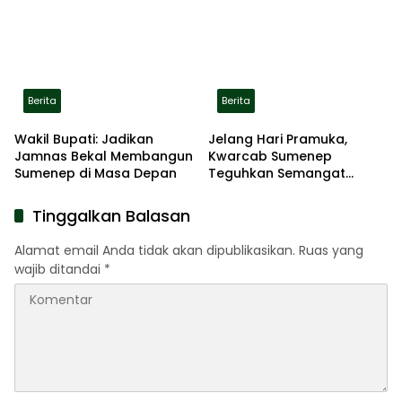
Terbakar di Lokasi
Daftar
Berita
Berita
Wakil Bupati: Jadikan
Jelang Hari Pramuka,
Jamnas Bekal Membangun
Kwarcab Sumenep
Sumenep di Masa Depan
Teguhkan Semangat
Pengabdian Lewat Ziarah
Pahlawan
Tinggalkan Balasan
Alamat email Anda tidak akan dipublikasikan.
Ruas yang
wajib ditandai
*