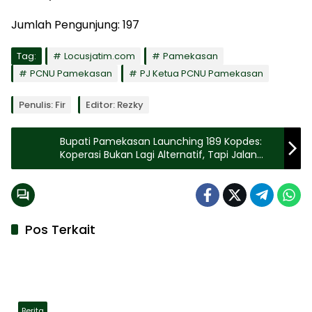
Jumlah Pengunjung:
197
Tag:
Locusjatim.com
Pamekasan
PCNU Pamekasan
PJ Ketua PCNU Pamekasan
Penulis: Fir
Editor: Rezky
Bupati Pamekasan Launching 189 Kopdes:
Koperasi Bukan Lagi Alternatif, Tapi Jalan
Utama
Pos Terkait
Berita