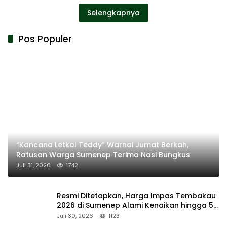
Selengkapnya
Pos Populer
“Kancana Letkol Teddy” Warnai Jumat Berkah,
Ratusan Warga Sumenep Terima Nasi Bungkus
Juli 31, 2026
1742
Resmi Ditetapkan, Harga Impas Tembakau
2026 di Sumenep Alami Kenaikan hingga 5
Persen
Juli 30, 2026
1123