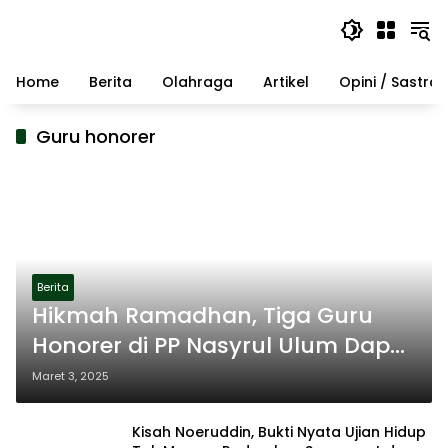
Langsung
ke
konten
Home
Berita
Olahraga
Artikel
Opini / Sastra
Guru honorer
Berita
Hikmah Ramadhan, Tiga Guru
Honorer di PP Nasyrul Ulum Dapat
Bantuan Dari PLN UP3 Madura
Maret 3, 2025
Kisah Noeruddin, Bukti Nyata Ujian Hidup