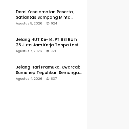
Demi Keselamatan Peserta,
Satlantas Sampang Minta
Latihan Gerak Jalan Pindah ke
Agustus 5, 2026
924
Lokasi Aman
Jelang HUT Ke-14, PT BSI Raih
25 Juta Jam Kerja Tanpa Lost-
Time Injury
Agustus 7, 2026
921
Jelang Hari Pramuka, Kwarcab
Sumenep Teguhkan Semangat
Pengabdian Lewat Ziarah
Agustus 4, 2026
837
Pahlawan