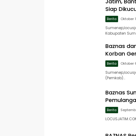
Jatim, Ba
Siap Dikuc
Berita
Oktober 
Sumenep,locusj
Kabupaten Sum
Baznas da
Korban Gem
Berita
Oktober 
Sumenep,locusj
(Pemkab)…
Baznas Sum
Pemulanga
Berita
Septembe
LOCUSJATIM.COM
BAZNAS Ber