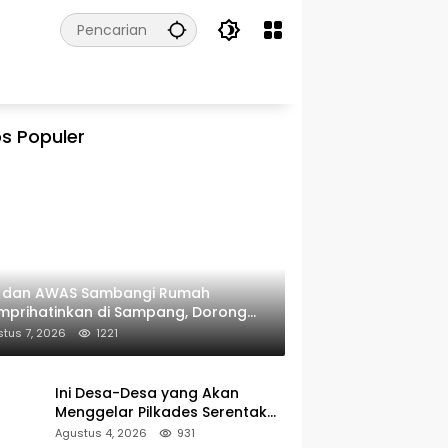
s Populer
I dan AWAS Sambangi Rumah
prihatinkan di Sampang, Dorong
erintah Beri Bantuan RTLH
tus 7, 2026
1221
Ini Desa-Desa yang Akan
Menggelar Pilkades Serentak
2027 di Kabupaten Sumenep
Agustus 4, 2026
931