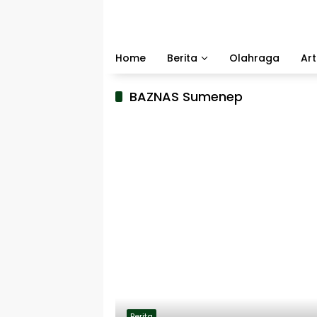
Langsung
ke
konten
Home
Berita
Olahraga
Art
BAZNAS Sumenep
Berita