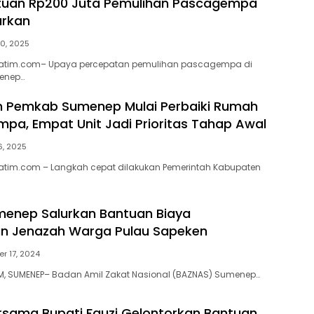
ntuan Rp200 Juta Pemulihan Pascagempa
urkan
10, 2025
atim.com– Upaya percepatan pemulihan pascagempa di
enep…
n Pemkab Sumenep Mulai Perbaiki Rumah
pa, Empat Unit Jadi Prioritas Tahap Awal
6, 2025
atim.com – Langkah cepat dilakukan Pemerintah Kabupaten
enep Salurkan Bantuan Biaya
n Jenazah Warga Pulau Sapeken
r 17, 2024
, SUMENEP– Badan Amil Zakat Nasional (BAZNAS) Sumenep…
sama Bupati Fauzi Gelontorkan Bantuan