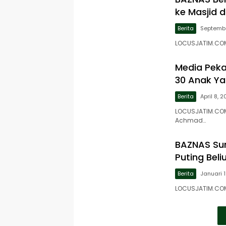
ke Masjid 
Berita
Septembe
LOCUSJATIM.COM
Media Pek
30 Anak Ya
Berita
April 8, 
LOCUSJATIM.COM
Achmad…
BAZNAS Sum
Puting Bel
Berita
Januari 1
LOCUSJATIM.COM