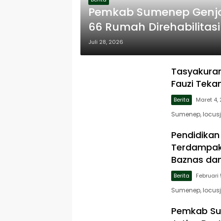
Pemkab Sumenep Genjot
66 Rumah Direhabilitas
Juli 28, 2026
Tasyakuran
Fauzi Teka
Berita
Maret 4,
Sumenep, locus
Pendidikan 
Terdampak 
Baznas dan
Berita
Februari
Sumenep, locus
Pemkab Su