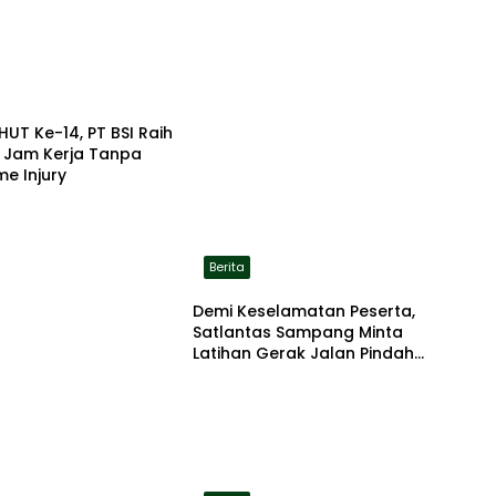
HUT Ke-14, PT BSI Raih
a Jam Kerja Tanpa
me Injury
Berita
Demi Keselamatan Peserta,
Satlantas Sampang Minta
Latihan Gerak Jalan Pindah
ke Lokasi Aman