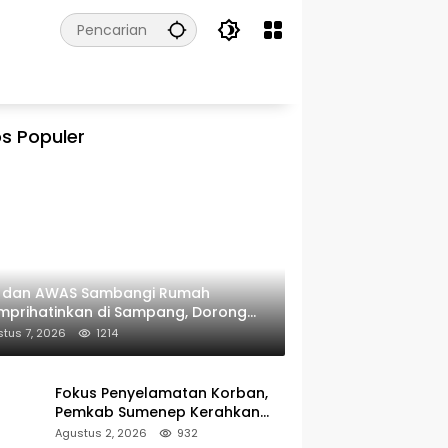
s Populer
I dan AWAS Sambangi Rumah
prihatinkan di Sampang, Dorong
erintah Beri Bantuan RTLH
tus 7, 2026
1214
Fokus Penyelamatan Korban,
Pemkab Sumenep Kerahkan
Tim Medis dan Ambulans ke
Agustus 2, 2026
932