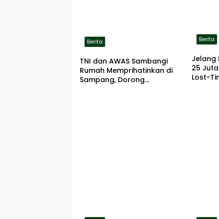
Berita
Berita
Jelang 
TNI dan AWAS Sambangi
25 Jut
Rumah Memprihatinkan di
Lost-Ti
Sampang, Dorong
Pemerintah Beri Bantuan
RTLH