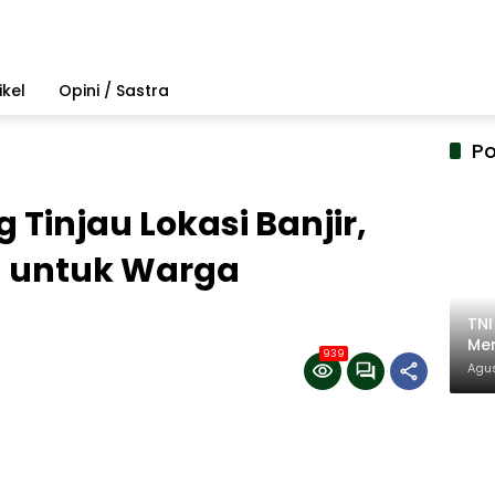
ikel
Opini / Sastra
Po
Tinjau Lokasi Banjir,
n untuk Warga
TN
Mem
939
Pem
Agus