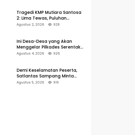
Pelabuhan Kalianget
Tragedi KMP Mutiara Santosa
2: Lima Tewas, Puluhan
Penumpang Masih Dalam
Agustus 2, 2026
928
Pencarian
Ini Desa-Desa yang Akan
Menggelar Pilkades Serentak
2027 di Kabupaten Sumenep
Agustus 4, 2026
926
Demi Keselamatan Peserta,
Satlantas Sampang Minta
Latihan Gerak Jalan Pindah ke
Agustus 5, 2026
919
Lokasi Aman