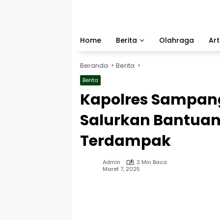
Langsung
ke
konten
Home
Berita
Olahraga
Art
Beranda
Berita
Berita
Kapolres Sampang 
Salurkan Bantua
Terdampak
Admin
2 Min Baca
Maret 7, 2025