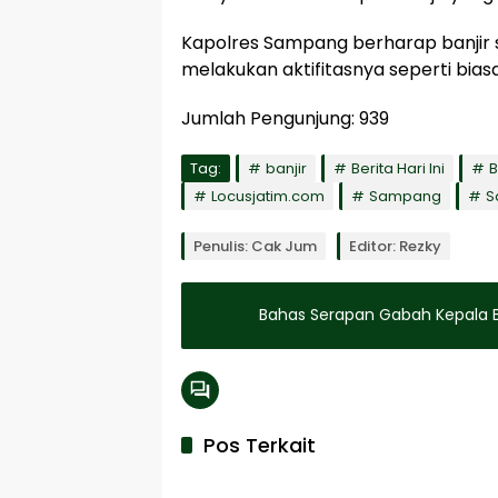
Kapolres Sampang berharap banjir 
melakukan aktifitasnya seperti biasa
Jumlah Pengunjung:
939
Tag:
banjir
Berita Hari Ini
B
Locusjatim.com
Sampang
S
Penulis: Cak Jum
Editor: Rezky
Bahas Serapan Gabah Kepala 
Pos Terkait