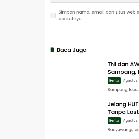
Simpan nama, email, dan situs web 
berikutnya.
Baca Juga
TNI dan A
Sampang, D
Berita
Agustus 
Sampang, locusj
Jelang HUT 
Tanpa Lost
Berita
Agustus 
Banyuwangi, loc