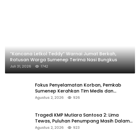
“Kancana Letkol Teddy” Warnai Jumat Berkah,
Ratusan Warga Sumenep Terima Nasi Bungkus
Juli 31, 2026
1742
Fokus Penyelamatan Korban, Pemkab
Sumenep Kerahkan Tim Medis dan
Ambulans ke Pelabuhan Kalianget
Agustus 2, 2026
926
Tragedi KMP Mutiara Santosa 2: Lima
Tewas, Puluhan Penumpang Masih Dalam
Pencarian
Agustus 2, 2026
923