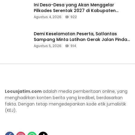
Ini Desa-Desa yang Akan Menggelar
Pilkades Serentak 2027 di Kabupaten
Sumenep
Agustus 4, 2026
922
Demi Keselamatan Peserta, Satlantas
Sampang Minta Latihan Gerak Jalan Pindah
ke Lokasi Aman
Agustus 5, 2026
914
Locusjatim.com
adalah media pemberitaan online, yang
menghadirkan konten berita yang kredibel, berdasarkan
fakta. Dengan tetap mengedepankan kode etik jurnalistik
(KEJ).