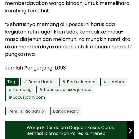
memberdayakan warga binaan, untuk memelihara
kambing tersebut.
“Seharusnya memang di Liposos ini harus ada
kegiatan rutin, agar klien tidak kembali ke masa-
masa dia jenuh dan melamun. Ya mungkin nanti kita
akan memberdayakan klien untuk mencari rumput,”
pungkasnya.
Jumlah Pengunjung:
1,093
Tag:
Berita Hari Ini
Berita Jember
Jember
Kambing
Liponsos dinsos jember
Locusjatim.com
Penulis: Rio Satrio
Editor: Rezky
Warga Blitar dalam Dugaan Kasus Curas
Berhasil Diamankan Polres Sumenep