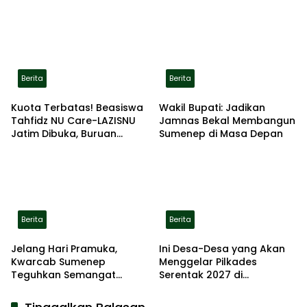
Gerak Jalan Pindah ke
Lokasi Aman
Berita
Berita
Kuota Terbatas! Beasiswa
Wakil Bupati: Jadikan
Tahfidz NU Care-LAZISNU
Jamnas Bekal Membangun
Jatim Dibuka, Buruan
Sumenep di Masa Depan
Daftar
Berita
Berita
Jelang Hari Pramuka,
Ini Desa-Desa yang Akan
Kwarcab Sumenep
Menggelar Pilkades
Teguhkan Semangat
Serentak 2027 di
Pengabdian Lewat Ziarah
Kabupaten Sumenep
Pahlawan