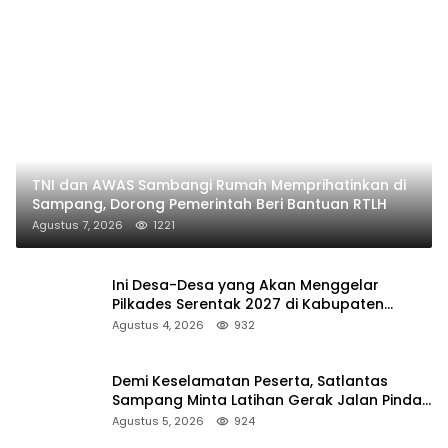
TNI dan AWAS Sambangi Rumah Memprihatinkan di
Sampang, Dorong Pemerintah Beri Bantuan RTLH
Agustus 7, 2026
1221
Ini Desa-Desa yang Akan Menggelar
Pilkades Serentak 2027 di Kabupaten
Sumenep
Agustus 4, 2026
932
Demi Keselamatan Peserta, Satlantas
Sampang Minta Latihan Gerak Jalan Pindah
ke Lokasi Aman
Agustus 5, 2026
924