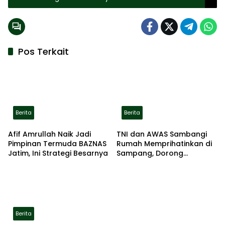
Pangelek Kangayan
Pos Terkait
Berita
Berita
Afif Amrullah Naik Jadi
TNI dan AWAS Sambangi
Pimpinan Termuda BAZNAS
Rumah Memprihatinkan di
Jatim, Ini Strategi Besarnya
Sampang, Dorong
Pemerintah Beri Bantuan
RTLH
Berita