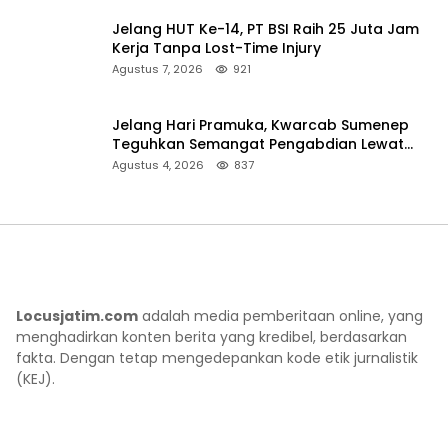
Jelang HUT Ke-14, PT BSI Raih 25 Juta Jam
Kerja Tanpa Lost-Time Injury
Agustus 7, 2026
921
Jelang Hari Pramuka, Kwarcab Sumenep
Teguhkan Semangat Pengabdian Lewat
Ziarah Pahlawan
Agustus 4, 2026
837
Locusjatim.com
adalah media pemberitaan online, yang
menghadirkan konten berita yang kredibel, berdasarkan
fakta. Dengan tetap mengedepankan kode etik jurnalistik
(KEJ).