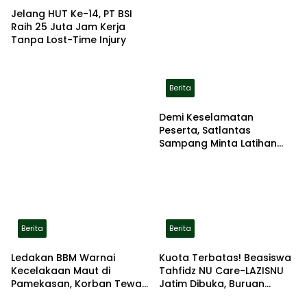
Jelang HUT Ke-14, PT BSI
Raih 25 Juta Jam Kerja
Tanpa Lost-Time Injury
Berita
Demi Keselamatan
Peserta, Satlantas
Sampang Minta Latihan
Gerak Jalan Pindah ke
Lokasi Aman
Berita
Berita
Ledakan BBM Warnai
Kuota Terbatas! Beasiswa
Kecelakaan Maut di
Tahfidz NU Care-LAZISNU
Pamekasan, Korban Tewas
Jatim Dibuka, Buruan
Terbakar di Lokasi
Daftar