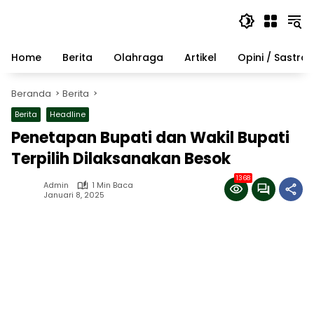
Langsung
ke
konten
Home
Berita
Olahraga
Artikel
Opini / Sastra
Beranda
Berita
Berita
Headline
Penetapan Bupati dan Wakil Bupati
Terpilih Dilaksanakan Besok
1368
Admin
1 Min Baca
Januari 8, 2025