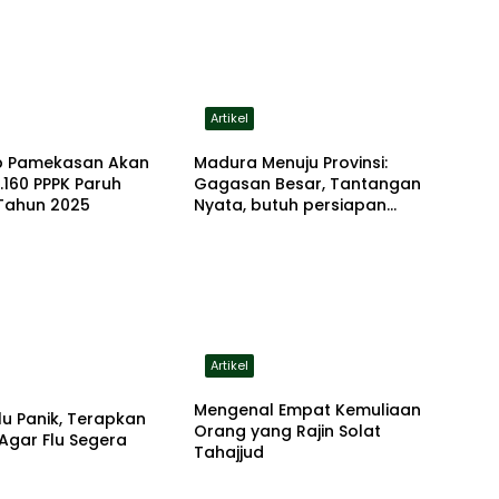
Artikel
 Pamekasan Akan
Madura Menuju Provinsi:
4.160 PPPK Paruh
Gagasan Besar, Tantangan
Tahun 2025
Nyata, butuh persiapan
serius
Artikel
Mengenal Empat Kemuliaan
lu Panik, Terapkan
Orang yang Rajin Solat
i Agar Flu Segera
Tahajjud
a