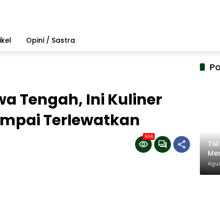
ikel
Opini / Sastra
Po
a Tengah, Ini Kuliner
ampai Terlewatkan
666
TN
Mem
Pem
Agus