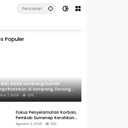
s Populer
I dan AWAS Sambangi Rumah
prihatinkan di Sampang, Dorong
erintah Beri Bantuan RTLH
tus 7, 2026
1213
Fokus Penyelamatan Korban,
Pemkab Sumenep Kerahkan
Tim Medis dan Ambulans ke
Agustus 2, 2026
932