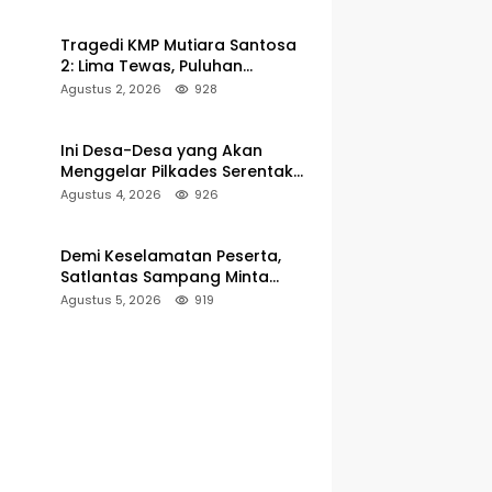
Pelabuhan Kalianget
Tragedi KMP Mutiara Santosa
2: Lima Tewas, Puluhan
Penumpang Masih Dalam
Agustus 2, 2026
928
Pencarian
Ini Desa-Desa yang Akan
Menggelar Pilkades Serentak
2027 di Kabupaten Sumenep
Agustus 4, 2026
926
Demi Keselamatan Peserta,
Satlantas Sampang Minta
Latihan Gerak Jalan Pindah ke
Agustus 5, 2026
919
Lokasi Aman