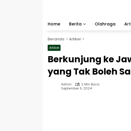
Langsung
ke
konten
Home
Berita
Olahraga
Art
Beranda
Artikel
Artikel
Berkunjung ke Jaw
yang Tak Boleh S
Admin
2 Min Baca
September 5, 2024