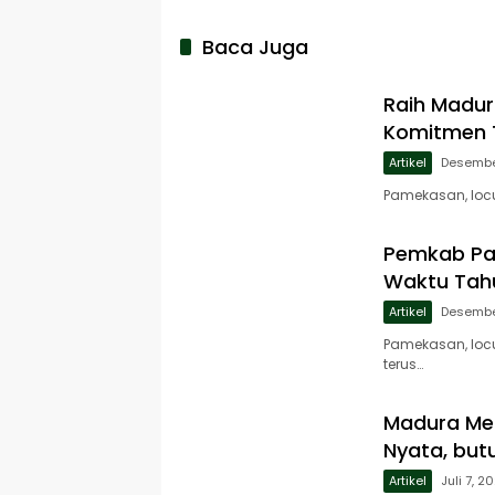
Baca Juga
Raih Madur
Komitmen 
Artikel
Desembe
Pamekasan, loc
Pemkab Pam
Waktu Tah
Artikel
Desembe
Pamekasan, loc
terus…
Madura Men
Nyata, but
Artikel
Juli 7, 2