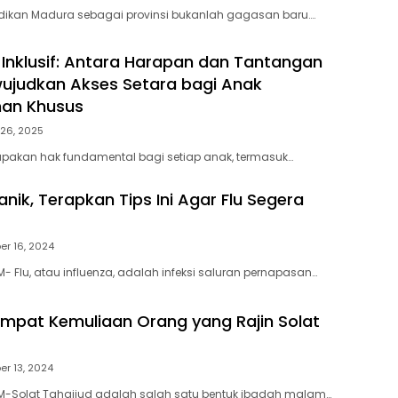
kan Madura sebagai provinsi bukanlah gagasan baru….
 Inklusif: Antara Harapan dan Tantangan
ujudkan Akses Setara bagi Anak
han Khusus
 26, 2025
upakan hak fundamental bagi setiap anak, termasuk…
anik, Terapkan Tips Ini Agar Flu Segera
r 16, 2024
 Flu, atau influenza, adalah infeksi saluran pernapasan…
mpat Kemuliaan Orang yang Rajin Solat
r 13, 2024
-Solat Tahajjud adalah salah satu bentuk ibadah malam…