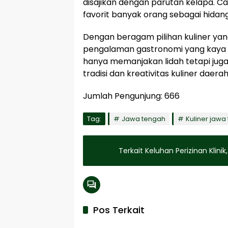
disajikan dengan parutan kelapa. Cam
favorit banyak orang sebagai hidan
Dengan beragam pilihan kuliner y
pengalaman gastronomi yang kaya a
hanya memanjakan lidah tetapi ju
tradisi dan kreativitas kuliner daerah 
Jumlah Pengunjung:
666
Tag:
Jawa tengah
Kuliner jawa
Terkait Keluhan Perizinan Kli
Pos Terkait