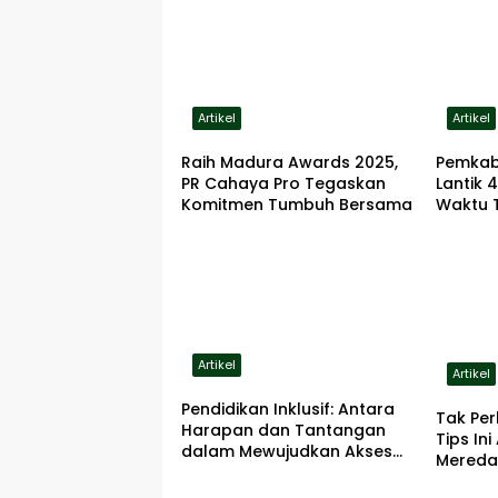
Artikel
Artikel
Raih Madura Awards 2025,
Pemkab
PR Cahaya Pro Tegaskan
Lantik 
Komitmen Tumbuh Bersama
Waktu 
Artikel
Artikel
Pendidikan Inklusif: Antara
Tak Per
Harapan dan Tantangan
Tips In
dalam Mewujudkan Akses
Mered
Setara bagi Anak
Berkebutuhan Khusus