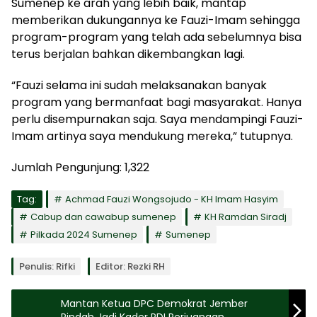
Sumenep ke arah yang lebih baik, mantap
memberikan dukungannya ke Fauzi-Imam sehingga
program-program yang telah ada sebelumnya bisa
terus berjalan bahkan dikembangkan lagi.
“Fauzi selama ini sudah melaksanakan banyak
program yang bermanfaat bagi masyarakat. Hanya
perlu disempurnakan saja. Saya mendampingi Fauzi-
Imam artinya saya mendukung mereka,” tutupnya.
Jumlah Pengunjung:
1,322
Tag:
Achmad Fauzi Wongsojudo - KH Imam Hasyim
Cabup dan cawabup sumenep
KH Ramdan Siradj
Pilkada 2024 Sumenep
Sumenep
Penulis: Rifki
Editor: Rezki RH
Mantan Ketua DPC Demokrat Jember
Pindah Jadi Kader PDI Perjuangan