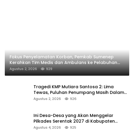
Fokus Penyelamatan Korban, Pemkab Sumenep
Kerahkan Tim Medis dan Ambulans ke Pelabuhan
Kalianget
Agustus 2, 2026
929
Tragedi KMP Mutiara Santosa 2: Lima
Tewas, Puluhan Penumpang Masih Dalam
Pencarian
Agustus 2, 2026
926
Ini Desa-Desa yang Akan Menggelar
Pilkades Serentak 2027 di Kabupaten
Sumenep
Agustus 4, 2026
925