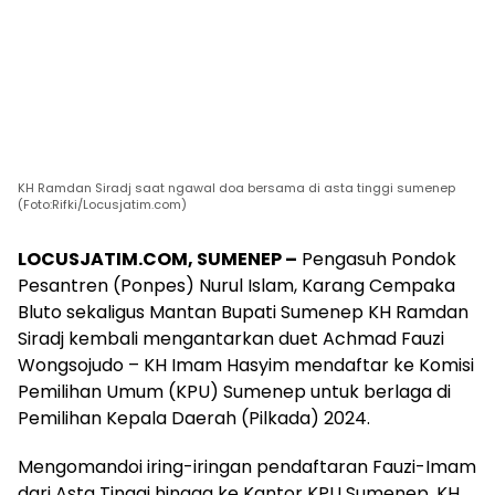
KH Ramdan Siradj saat ngawal doa bersama di asta tinggi sumenep
(Foto:Rifki/Locusjatim.com)
LOCUSJATIM.COM, SUMENEP –
Pengasuh Pondok
Pesantren (Ponpes) Nurul Islam, Karang Cempaka
Bluto sekaligus Mantan Bupati Sumenep KH Ramdan
Siradj kembali mengantarkan duet Achmad Fauzi
Wongsojudo – KH Imam Hasyim mendaftar ke Komisi
Pemilihan Umum (KPU) Sumenep untuk berlaga di
Pemilihan Kepala Daerah (Pilkada) 2024.
Mengomandoi iring-iringan pendaftaran Fauzi-Imam
dari Asta Tinggi hingga ke Kantor KPU Sumenep, KH