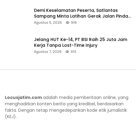
Demi Keselamatan Peserta, Satlantas
Sampang Minta Latihan Gerak Jalan Pindah
ke Lokasi Aman
Agustus 5, 2026
916
Jelang HUT Ke-14, PT BSI Raih 25 Juta Jam
Kerja Tanpa Lost-Time Injury
Agustus 7, 2026
913
Locusjatim.com
adalah media pemberitaan online, yang
menghadirkan konten berita yang kredibel, berdasarkan
fakta. Dengan tetap mengedepankan kode etik jurnalistik
(KEJ).