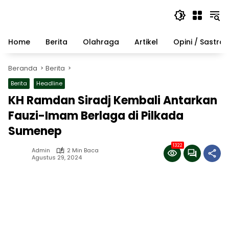
Langsung
ke
konten
Home
Berita
Olahraga
Artikel
Opini / Sastra
Beranda
Berita
Berita
Headline
KH Ramdan Siradj Kembali Antarkan
Fauzi-Imam Berlaga di Pilkada
Sumenep
1322
Admin
2 Min Baca
Agustus 29, 2024