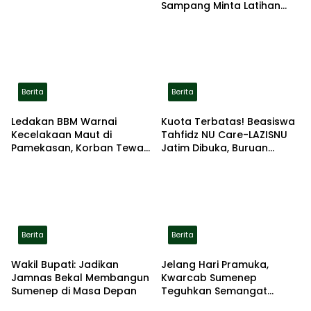
Sampang Minta Latihan
Gerak Jalan Pindah ke
Lokasi Aman
Berita
Berita
Ledakan BBM Warnai
Kuota Terbatas! Beasiswa
Kecelakaan Maut di
Tahfidz NU Care-LAZISNU
Pamekasan, Korban Tewas
Jatim Dibuka, Buruan
Terbakar di Lokasi
Daftar
Berita
Berita
Wakil Bupati: Jadikan
Jelang Hari Pramuka,
Jamnas Bekal Membangun
Kwarcab Sumenep
Sumenep di Masa Depan
Teguhkan Semangat
Pengabdian Lewat Ziarah