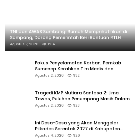
TNI dan AWAS Sambangi Rumah Memprihatinkan di
Sampang, Dorong Pemerintah Beri Bantuan RTLH
Agustus 7, 2026
1214
Fokus Penyelamatan Korban, Pemkab
Sumenep Kerahkan Tim Medis dan
Ambulans ke Pelabuhan Kalianget
Agustus 2, 2026
932
Tragedi KMP Mutiara Santosa 2: Lima
Tewas, Puluhan Penumpang Masih Dalam
Pencarian
Agustus 2, 2026
928
Ini Desa-Desa yang Akan Menggelar
Pilkades Serentak 2027 di Kabupaten
Sumenep
Agustus 4, 2026
926