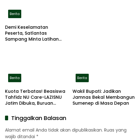
Berita
Demi Keselamatan
Peserta, Satlantas
Sampang Minta Latihan
Gerak Jalan Pindah ke
Lokasi Aman
Berita
Berita
Kuota Terbatas! Beasiswa
Wakil Bupati: Jadikan
Tahfidz NU Care-LAZISNU
Jamnas Bekal Membangun
Jatim Dibuka, Buruan
Sumenep di Masa Depan
Daftar
Tinggalkan Balasan
Alamat email Anda tidak akan dipublikasikan.
Ruas yang
wajib ditandai
*