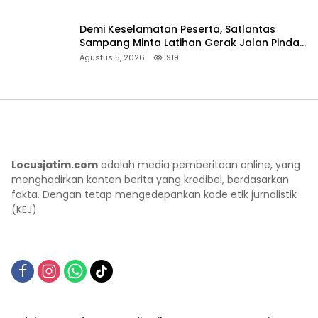
Demi Keselamatan Peserta, Satlantas
Sampang Minta Latihan Gerak Jalan Pindah
ke Lokasi Aman
Agustus 5, 2026
919
Locusjatim.com
adalah media pemberitaan online, yang
menghadirkan konten berita yang kredibel, berdasarkan
fakta. Dengan tetap mengedepankan kode etik jurnalistik
(KEJ).