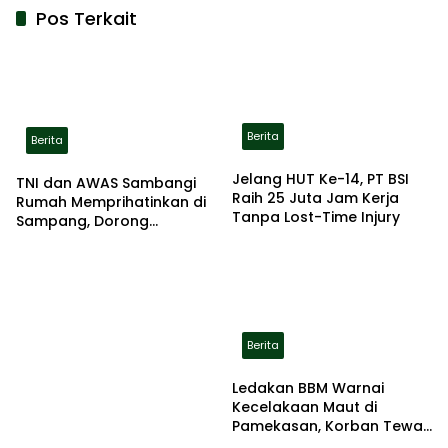
Pos Terkait
Berita
Berita
Jelang HUT Ke-14, PT BSI
TNI dan AWAS Sambangi
Raih 25 Juta Jam Kerja
Rumah Memprihatinkan di
Tanpa Lost-Time Injury
Sampang, Dorong
Pemerintah Beri Bantuan
RTLH
Berita
Ledakan BBM Warnai
Kecelakaan Maut di
Pamekasan, Korban Tewas
Terbakar di Lokasi