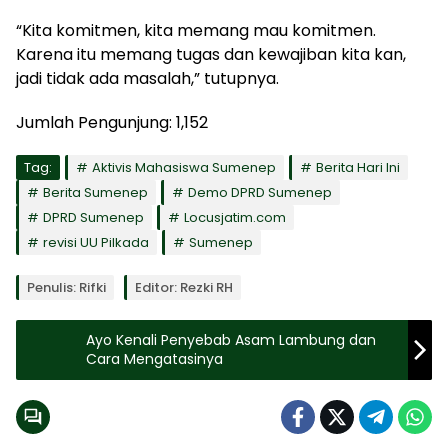
“Kita komitmen, kita memang mau komitmen.
Karena itu memang tugas dan kewajiban kita kan,
jadi tidak ada masalah,” tutupnya.
Jumlah Pengunjung:
1,152
Tag:
Aktivis Mahasiswa Sumenep
Berita Hari Ini
Berita Sumenep
Demo DPRD Sumenep
DPRD Sumenep
Locusjatim.com
revisi UU Pilkada
Sumenep
Penulis: Rifki
Editor: Rezki RH
Ayo Kenali Penyebab Asam Lambung dan
Cara Mengatasinya