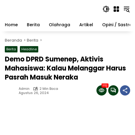
Langsung
ke
konten
Home
Berita
Olahraga
Artikel
Opini / Sastra
Beranda
Berita
Berita
Headline
Demo DPRD Sumenep, Aktivis
Mahasiswa: Kalau Melanggar Harus
Pasrah Masuk Neraka
1152
Admin
2 Min Baca
Agustus 26, 2024