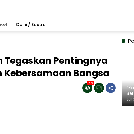
ikel
Opini / Sastra
Po
m Tegaskan Pentingnya
n Kebersamaan Bangsa
1274
“Ka
Be
Ter
Juli