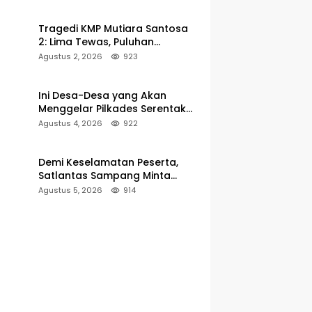
Pelabuhan Kalianget
Tragedi KMP Mutiara Santosa
2: Lima Tewas, Puluhan
Penumpang Masih Dalam
Agustus 2, 2026
923
Pencarian
Ini Desa-Desa yang Akan
Menggelar Pilkades Serentak
2027 di Kabupaten Sumenep
Agustus 4, 2026
922
Demi Keselamatan Peserta,
Satlantas Sampang Minta
Latihan Gerak Jalan Pindah ke
Agustus 5, 2026
914
Lokasi Aman