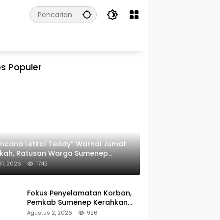
s Populer
ncana Letkol Teddy” Warnai Jumat
rkah, Ratusan Warga Sumenep
ima Nasi Bungkus
 31, 2026
1742
Fokus Penyelamatan Korban,
Pemkab Sumenep Kerahkan
Tim Medis dan Ambulans ke
Agustus 2, 2026
926