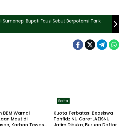
 di Sumenep, Bupati Fauzi Sebut Berpotensi Tarik
Berita
n BBM Warnai
Kuota Terbatas! Beasiswa
kaan Maut di
Tahfidz NU Care-LAZISNU
san, Korban Tewas
Jatim Dibuka, Buruan Daftar
r di Lokasi