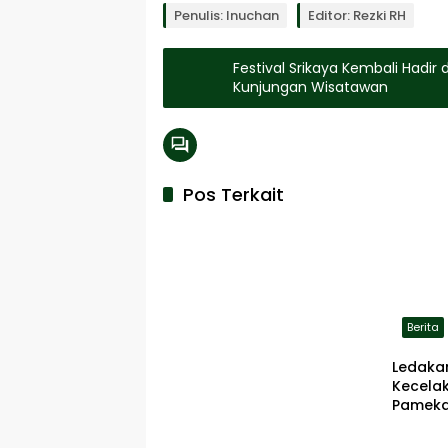
Penulis: Inuchan
Editor: Rezki RH
Festival Srikaya Kembali Hadir
Kunjungan Wisatawan
Pos Terkait
Berita
Ledaka
Kecela
Pameka
Terbaka