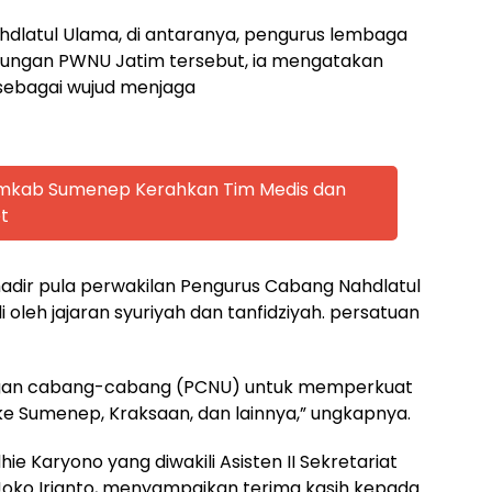
hdlatul Ulama, di antaranya, pengurus lembaga
kungan PWNU Jatim tersebut, ia mengatakan
 sebagai wujud menjaga
emkab Sumenep Kerahkan Tim Medis dan
t
t hadir pula perwakilan Pengurus Cabang Nahdlatul
 oleh jajaran syuriyah dan tanfidziyah. persatuan
engan cabang-cabang (PCNU) untuk memperkuat
 ke Sumenep, Kraksaan, dan lainnya,” ungkapnya.
ie Karyono yang diwakili Asisten II Sekretariat
Joko Irianto, menyampaikan terima kasih kepada