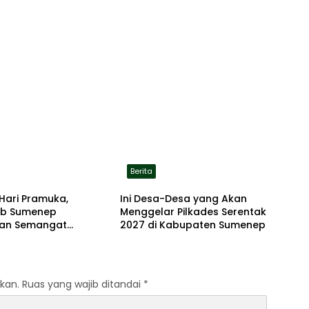
Berita
Hari Pramuka,
Ini Desa-Desa yang Akan
b Sumenep
Menggelar Pilkades Serentak
an Semangat
2027 di Kabupaten Sumenep
dian Lewat Ziarah
an
kan.
Ruas yang wajib ditandai
*