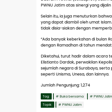
PWNU Jatim atas sinergi yang dijali
Selain itu, ia juga menuturkan bah
yang dapat diambil oleh umat Islam
tidak disia-siakan dengan memperb
“Ada banyak keberkahan di bulan 
dengan Ramadhan di tahun mendata
Diketahui, turut hadir dalam acara 
Elistianto Dardak, perwakilan Kepol
sejumlah negara di Surabaya, serta
seperti Unisma, Unesa, dan lainnya.
Jumlah Pengunjung:
1,274
Tag:
Buka bersama
PWNU Jati
Topik:
PWNU Jatim