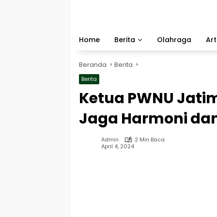
Langsung
ke
konten
Home
Berita
Olahraga
Art
Beranda
Berita
Berita
Ketua PWNU Jati
Jaga Harmoni da
Admin
2 Min Baca
April 4, 2024