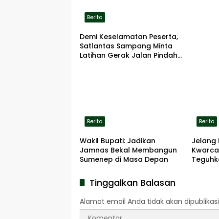
Berita
Demi Keselamatan Peserta,
Satlantas Sampang Minta
Latihan Gerak Jalan Pindah
ke Lokasi Aman
Berita
Berita
Wakil Bupati: Jadikan
Jelang 
Jamnas Bekal Membangun
Kwarca
Sumenep di Masa Depan
Teguhk
Pengab
Pahlaw
Tinggalkan Balasan
Alamat email Anda tidak akan dipublikasi