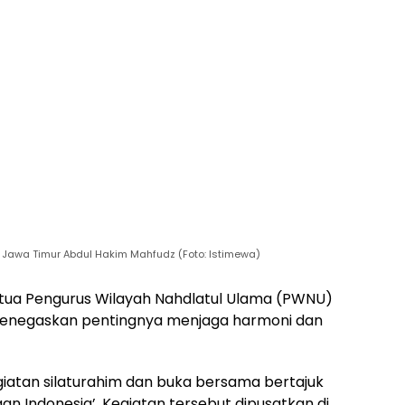
Jawa Timur Abdul Hakim Mahfudz (Foto: Istimewa)
tua Pengurus Wilayah Nahdlatul Ulama (PWNU)
menegaskan pentingnya menjaga harmoni dan
iatan silaturahim dan buka bersama bertajuk
 Indonesia’. Kegiatan tersebut dipusatkan di