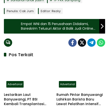
Santunan anak yatim
TP PKK Sampang
Penulis: Cak Jum
Editor: Rezky
Empat WNI dan 15 Perusahaan Didalami,
Bareskrim Telusuri Aktor di Balik Judi Online
Internasional
Pos Terkait
Advertorial
Advertorial
Lestarikan Laut
Rumah Pintar Banyuwangi
Banyuwangi, PT BSI
Lahirkan Barista Baru
Kembali Transplantasi
Lewat Pelatihan Intensif
Terumbu Karang di GWD
Lima Hari