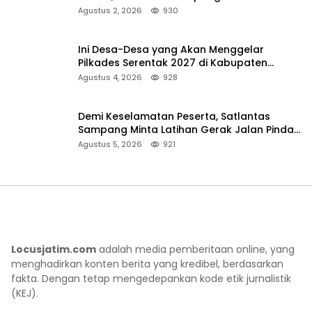
Pencarian
Agustus 2, 2026
930
Ini Desa-Desa yang Akan Menggelar
Pilkades Serentak 2027 di Kabupaten
Sumenep
Agustus 4, 2026
928
Demi Keselamatan Peserta, Satlantas
Sampang Minta Latihan Gerak Jalan Pindah
ke Lokasi Aman
Agustus 5, 2026
921
Locusjatim.com
adalah media pemberitaan online, yang
menghadirkan konten berita yang kredibel, berdasarkan
fakta. Dengan tetap mengedepankan kode etik jurnalistik
(KEJ).