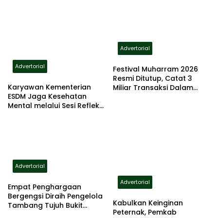
Advertorial
Advertorial
Festival Muharram 2026
Resmi Ditutup, Catat 3
Karyawan Kementerian
Miliar Transaksi Dalam
ESDM Jaga Kesehatan
Sepekan di Bondowoso
Mental melalui Sesi Refleksi
Bersama Yayasan Cahaya
Cinta Kasih
Advertorial
Advertorial
Empat Penghargaan
Bergengsi Diraih Pengelola
Kabulkan Keinginan
Tambang Tujuh Bukit
Peternak, Pemkab
Sepanjang 2026