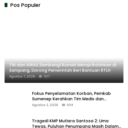
Pos Populer
TNI dan AWAS Sambangi Rumah Memprihatinkan di
Sampang, Dorong Pemerintah Beri Bantuan RTLH
Agustus 7, 2026
1217
Fokus Penyelamatan Korban, Pemkab
Sumenep Kerahkan Tim Medis dan
Ambulans ke Pelabuhan Kalianget
Agustus 2, 2026
934
Tragedi KMP Mutiara Santosa 2: Lima
Tewas, Puluhan Penumpang Masih Dalam