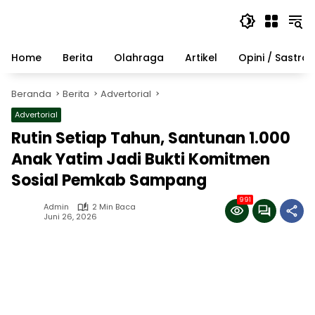
Langsung
ke
konten
Home
Berita
Olahraga
Artikel
Opini / Sastra
Beranda
Berita
Advertorial
Advertorial
Rutin Setiap Tahun, Santunan 1.000
Anak Yatim Jadi Bukti Komitmen
Sosial Pemkab Sampang
991
Admin
2 Min Baca
Juni 26, 2026