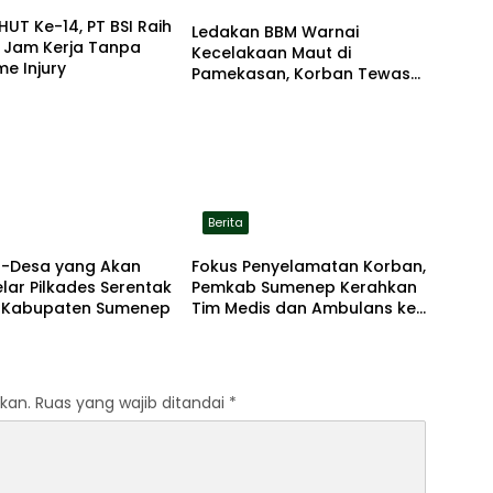
HUT Ke-14, PT BSI Raih
Ledakan BBM Warnai
a Jam Kerja Tanpa
Kecelakaan Maut di
me Injury
Pamekasan, Korban Tewas
Terbakar di Lokasi
Berita
sa-Desa yang Akan
Fokus Penyelamatan Korban,
ar Pilkades Serentak
Pemkab Sumenep Kerahkan
i Kabupaten Sumenep
Tim Medis dan Ambulans ke
Pelabuhan Kalianget
kan.
Ruas yang wajib ditandai
*