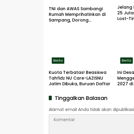
Jelang 
TNI dan AWAS Sambangi
25 Jut
Rumah Memprihatinkan di
Lost-Ti
Sampang, Dorong
Pemerintah Beri Bantuan
RTLH
Berita
Berita
Kuota Terbatas! Beasiswa
Ini De
Tahfidz NU Care-LAZISNU
Menggel
Jatim Dibuka, Buruan Daftar
2027 d
Tinggalkan Balasan
Alamat email Anda tidak akan dipublikasi