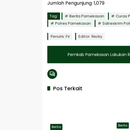
Jumlah Pengunjung:
1,079
Tag:
Berita Pamekasan
Curas 
Polres Pamekasan
Satreskrim Po
Penulis: Fir
Editor: Rezky
Pemkab Pamekasan Lakukan Ro
Pos Terkait
Berita
Berita