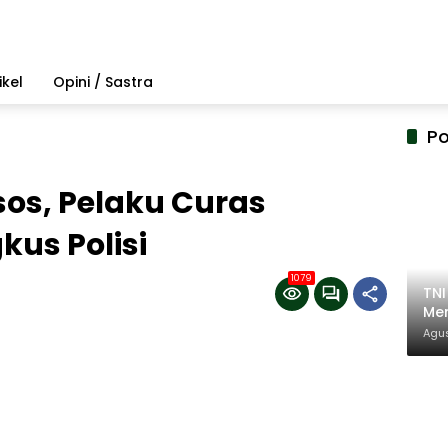
ikel
Opini / Sastra
Po
sos, Pelaku Curas
us Polisi
1079
TN
Mem
Pem
Agus