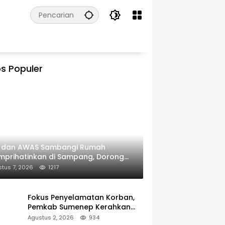
s Populer
I dan AWAS Sambangi Rumah
prihatinkan di Sampang, Dorong
erintah Beri Bantuan RTLH
tus 7, 2026
1217
Fokus Penyelamatan Korban,
Pemkab Sumenep Kerahkan
Tim Medis dan Ambulans ke
Agustus 2, 2026
934