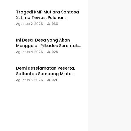
Pelabuhan Kalianget
Tragedi KMP Mutiara Santosa
2: Lima Tewas, Puluhan
Penumpang Masih Dalam
Agustus 2, 2026
930
Pencarian
Ini Desa-Desa yang Akan
Menggelar Pilkades Serentak
2027 di Kabupaten Sumenep
Agustus 4, 2026
928
Demi Keselamatan Peserta,
Satlantas Sampang Minta
Latihan Gerak Jalan Pindah ke
Agustus 5, 2026
921
Lokasi Aman