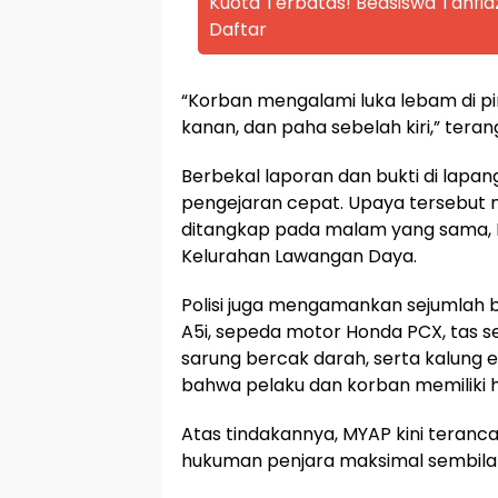
Kuota Terbatas! Beasiswa Tahfid
Daftar
“Korban mengalami luka lebam di pi
kanan, dan paha sebelah kiri,” teran
Berbekal laporan dan bukti di lap
pengejaran cepat. Upaya tersebut 
ditangkap pada malam yang sama, Ming
Kelurahan Lawangan Daya.
Polisi juga mengamankan sejumlah 
A5i, sepeda motor Honda PCX, tas se
sarung bercak darah, serta kalung 
bahwa pelaku dan korban memiliki hu
Atas tindakannya, MYAP kini teranc
hukuman penjara maksimal sembilan