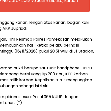
z NU Care-LAZISNU Jatim Dibuka, Buruan
nggang kanan, lengan atas kanan, bagian kaki
g AKP Jupriadi.
angan, Tim Resmob Polres Pamekasan melakukan
membuahkan hasil ketika pelaku berhasil
gu (16/11/2026) pukul 20.51 WIB, di Jl. Stadion,
barang bukti berupa satu unit handphone OPPO
lempang berisi uang Rp 200 ribu, KTP korban,
emas milik korban. Kepolisian turut mengungkap
bungan sebagai istri siri.
am pidana sesuai Pasal 365 KUHP dengan
 tahun. (*)