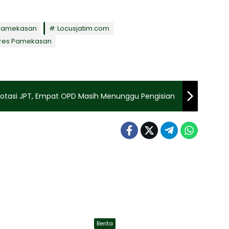
Pamekasan
Locusjatim.com
lres Pamekasan
tasi JPT, Empat OPD Masih Menunggu Pengisian
Berita