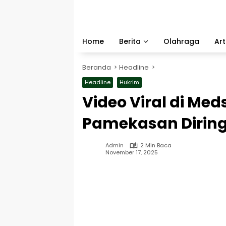
Langsung
ke
konten
Home
Berita
Olahraga
Art
Beranda
Headline
Headline
Hukrim
Video Viral di Med
Pamekasan Diringk
Admin
2 Min Baca
November 17, 2025