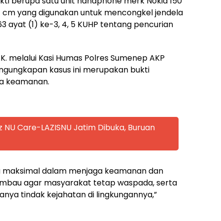
kti berupa satu unit handphone merk Nokia 150
21 cm yang digunakan untuk mencongkel jendela
63 ayat (1) ke-3, 4, 5 KUHP tentang pencurian
.K. melalui Kasi Humas Polres Sumenep AKP
engungkapan kasus ini merupakan bukti
ga keamanan.
z NU Care-LAZISNU Jatim Dibuka, Buruan
ja maksimal dalam menjaga keamanan dan
imbau agar masyarakat tetap waspada, serta
ya tindak kejahatan di lingkungannya,”