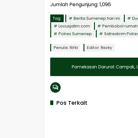
Jumlah Pengunjung:
1,096
Tag:
Berita Sumenep hari ini
Du
Locusjatim.com
Pembobol rumah
Polres Sumenep
Satreskrim Polr
Penulis: Rifki
Editor: Rezky
Pamekasan Darurat Campak, UN
Pos Terkait