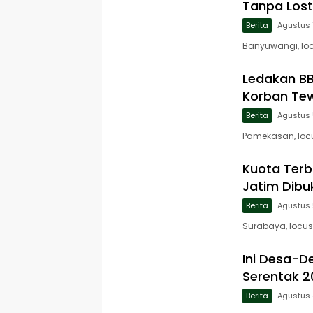
Tanpa Lost
Berita
Agustus 
Banyuwangi, loc
Ledakan B
Korban Tew
Berita
Agustus 
Pamekasan, loc
Kuota Terb
Jatim Dibu
Berita
Agustus 
Surabaya, locus
Ini Desa-D
Serentak 
Berita
Agustus 