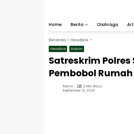
Langsung
ke
konten
Home
Berita
Olahraga
Art
Beranda
Headline
Headline
Hukrim
Satreskrim Polre
Pembobol Rumah 
Admin
2 Min Baca
September 12, 2025