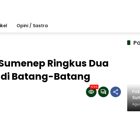
ikel
Opini / Sastra
Po
s Sumenep Ringkus Dua
di Batang-Batang
1096
Fo
Su
Amb
Agus