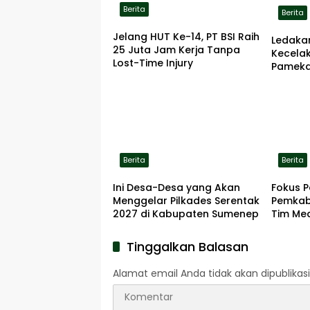
Berita
Berita
Jelang HUT Ke-14, PT BSI Raih
Ledaka
25 Juta Jam Kerja Tanpa
Kecela
Lost-Time Injury
Pameka
Terbaka
Berita
Berita
Ini Desa-Desa yang Akan
Fokus 
Menggelar Pilkades Serentak
Pemkab
2027 di Kabupaten Sumenep
Tim Me
Pelabu
Tinggalkan Balasan
Alamat email Anda tidak akan dipublikasi