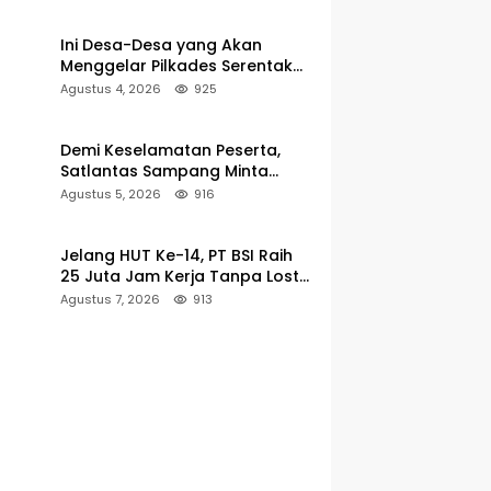
Pencarian
Ini Desa-Desa yang Akan
Menggelar Pilkades Serentak
2027 di Kabupaten Sumenep
Agustus 4, 2026
925
Demi Keselamatan Peserta,
Satlantas Sampang Minta
Latihan Gerak Jalan Pindah ke
Agustus 5, 2026
916
Lokasi Aman
Jelang HUT Ke-14, PT BSI Raih
25 Juta Jam Kerja Tanpa Lost-
Time Injury
Agustus 7, 2026
913