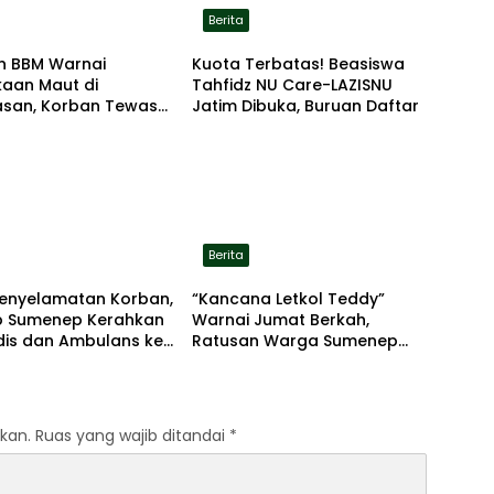
Berita
n BBM Warnai
Kuota Terbatas! Beasiswa
kaan Maut di
Tahfidz NU Care-LAZISNU
san, Korban Tewas
Jatim Dibuka, Buruan Daftar
r di Lokasi
Berita
Penyelamatan Korban,
“Kancana Letkol Teddy”
 Sumenep Kerahkan
Warnai Jumat Berkah,
dis dan Ambulans ke
Ratusan Warga Sumenep
han Kalianget
Terima Nasi Bungkus
kan.
Ruas yang wajib ditandai
*