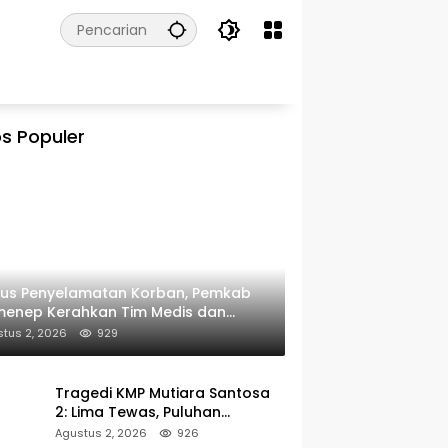
s Populer
kus Penyelamatan Korban, Pemkab
menep Kerahkan Tim Medis dan
ulans ke Pelabuhan Kalianget
tus 2, 2026
929
Tragedi KMP Mutiara Santosa
2: Lima Tewas, Puluhan
Penumpang Masih Dalam
Agustus 2, 2026
926