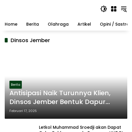
Langsung
ke
konten
Home
Berita
Olahraga
Artikel
Opini / Sastra
Dinsos Jember
Berita
Antisipasi Naik Turunnya Klien,
Dinsos Jember Bentuk Dapur
Umum Dibantu Relawan
Februari 17, 2025
Letkol Muhammad Sroedji akan Dapat