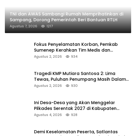
TNI dan AWAS Sambangi Rumah Memprihatinkan di
Sampang, Dorong Pemerintah Beri Bantuan RTLH
Agustus 7, 2026
1217
Fokus Penyelamatan Korban, Pemkab
Sumenep Kerahkan Tim Medis dan
Ambulans ke Pelabuhan Kalianget
Agustus 2, 2026
934
Tragedi KMP Mutiara Santosa 2: Lima
Tewas, Puluhan Penumpang Masih Dalam
Pencarian
Agustus 2, 2026
930
Ini Desa-Desa yang Akan Menggelar
Pilkades Serentak 2027 di Kabupaten
Sumenep
Agustus 4, 2026
928
Demi Keselamatan Peserta, Satlantas