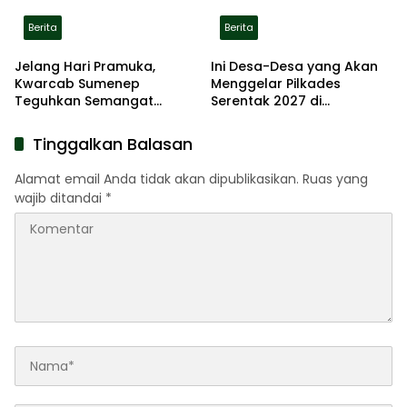
Berita
Berita
Jelang Hari Pramuka,
Ini Desa-Desa yang Akan
Kwarcab Sumenep
Menggelar Pilkades
Teguhkan Semangat
Serentak 2027 di
Pengabdian Lewat Ziarah
Kabupaten Sumenep
Pahlawan
Tinggalkan Balasan
Alamat email Anda tidak akan dipublikasikan.
Ruas yang
wajib ditandai
*