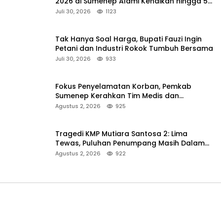
2026 di Sumenep Alami Kenaikan hingga 5
Persen
Juli 30, 2026
1123
Tak Hanya Soal Harga, Bupati Fauzi Ingin
Petani dan Industri Rokok Tumbuh Bersama
Juli 30, 2026
933
Fokus Penyelamatan Korban, Pemkab
Sumenep Kerahkan Tim Medis dan
Ambulans ke Pelabuhan Kalianget
Agustus 2, 2026
925
Tragedi KMP Mutiara Santosa 2: Lima
Tewas, Puluhan Penumpang Masih Dalam
Pencarian
Agustus 2, 2026
922