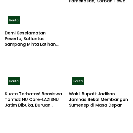
Pamekasan, Korban Tewas
Terbakar di Lokasi
Berita
Demi Keselamatan
Peserta, Satlantas
Sampang Minta Latihan
Gerak Jalan Pindah ke
Lokasi Aman
Berita
Berita
Kuota Terbatas! Beasiswa
Wakil Bupati: Jadikan
Tahfidz NU Care-LAZISNU
Jamnas Bekal Membangun
Jatim Dibuka, Buruan
Sumenep di Masa Depan
Daftar