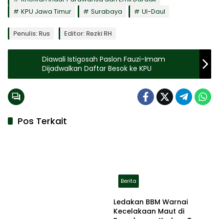
KPU Jawa Timur
Surabaya
Ul-Daul
Penulis: Rus
Editor: Rezki RH
Diawali Istigosah Paslon Fauzi-Imam
Dijadwalkan Daftar Besok ke KPU
Pos Terkait
Berita
Ledakan BBM Warnai
Kecelakaan Maut di