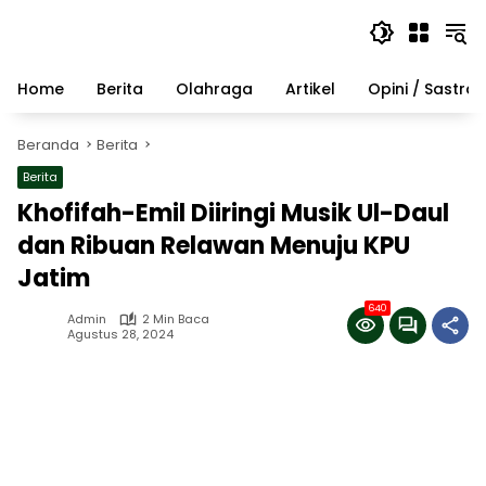
Langsung
ke
konten
Home
Berita
Olahraga
Artikel
Opini / Sastra
Beranda
Berita
Berita
Khofifah-Emil Diiringi Musik Ul-Daul
dan Ribuan Relawan Menuju KPU
Jatim
640
Admin
2 Min Baca
Agustus 28, 2024