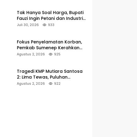
hingga 5 Persen
Tak Hanya Soal Harga, Bupati
Fauzi Ingin Petani dan Industri
Rokok Tumbuh Bersama
Juli 30, 2026
933
Fokus Penyelamatan Korban,
Pemkab Sumenep Kerahkan
Tim Medis dan Ambulans ke
Agustus 2, 2026
925
Pelabuhan Kalianget
Tragedi KMP Mutiara Santosa
2: Lima Tewas, Puluhan
Penumpang Masih Dalam
Agustus 2, 2026
922
Pencarian