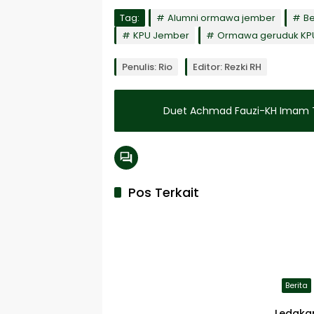
Tag:
Alumni ormawa jember
Be
KPU Jember
Ormawa geruduk KP
Penulis: Rio
Editor: Rezki RH
Duet Achmad Fauzi-KH Imam T
Pos Terkait
Berita
Ledaka