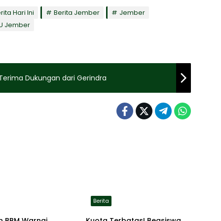
rita Hari Ini
Berita Jember
Jember
U Jember
erima Dukungan dari Gerindra
Berita
n BBM Warnai
Kuota Terbatas! Beasiswa