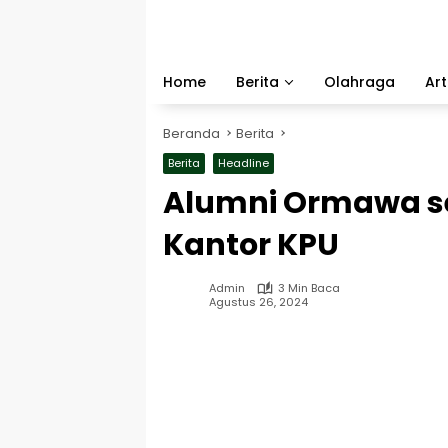
Langsung
ke
konten
Home
Berita
Olahraga
Art
Beranda
Berita
Berita
Headline
Alumni Ormawa s
Kantor KPU
Admin
3 Min Baca
Agustus 26, 2024