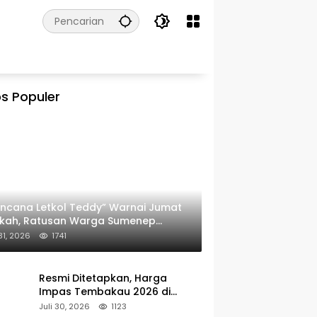
s Populer
ncana Letkol Teddy” Warnai Jumat
rkah, Ratusan Warga Sumenep
ima Nasi Bungkus
 31, 2026
1741
Resmi Ditetapkan, Harga
Impas Tembakau 2026 di
Sumenep Alami Kenaikan
Juli 30, 2026
1123