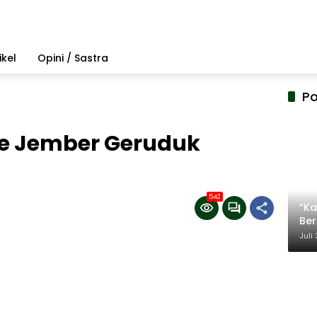
ikel
Opini / Sastra
Po
e Jember Geruduk
542
“Ka
Be
Ter
Juli