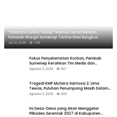
“Kancana Letkol Teddy” Warnai Jumat Berkah,
Ratusan Warga Sumenep Terima Nasi Bungkus
Juli 31, 2026
1743
Fokus Penyelamatan Korban, Pemkab
Sumenep Kerahkan Tim Medis dan
Ambulans ke Pelabuhan Kalianget
Agustus 2, 2026
927
Tragedi KMP Mutiara Santosa 2: Lima
Tewas, Puluhan Penumpang Masih Dalam
Pencarian
Agustus 2, 2026
924
Ini Desa-Desa yang Akan Menggelar
Pilkades Serentak 2027 di Kabupaten