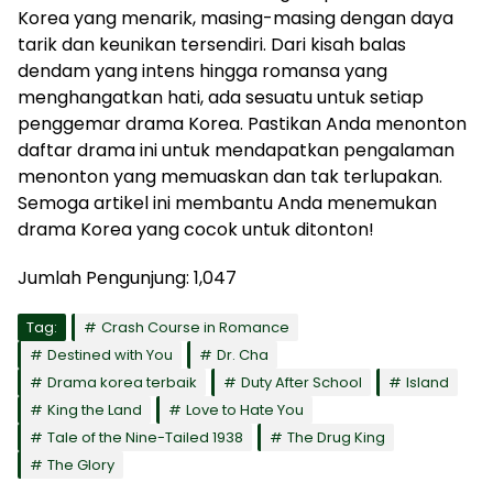
Korea yang menarik, masing-masing dengan daya
tarik dan keunikan tersendiri. Dari kisah balas
dendam yang intens hingga romansa yang
menghangatkan hati, ada sesuatu untuk setiap
penggemar drama Korea. Pastikan Anda menonton
daftar drama ini untuk mendapatkan pengalaman
menonton yang memuaskan dan tak terlupakan.
Semoga artikel ini membantu Anda menemukan
drama Korea yang cocok untuk ditonton!
Jumlah Pengunjung:
1,047
Tag:
Crash Course in Romance
Destined with You
Dr. Cha
Drama korea terbaik
Duty After School
Island
King the Land
Love to Hate You
Tale of the Nine-Tailed 1938
The Drug King
The Glory