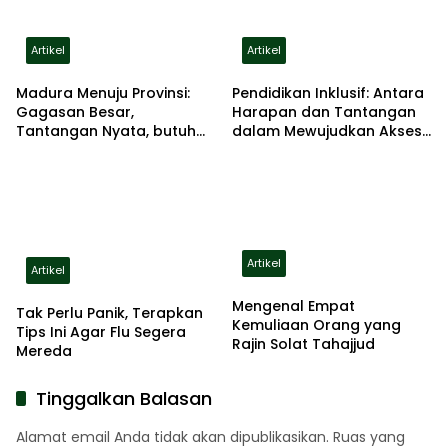
Artikel
Artikel
Madura Menuju Provinsi:
Pendidikan Inklusif: Antara
Gagasan Besar,
Harapan dan Tantangan
Tantangan Nyata, butuh
dalam Mewujudkan Akses
persiapan serius
Setara bagi Anak
Berkebutuhan Khusus
Artikel
Artikel
Mengenal Empat
Tak Perlu Panik, Terapkan
Kemuliaan Orang yang
Tips Ini Agar Flu Segera
Rajin Solat Tahajjud
Mereda
Tinggalkan Balasan
Alamat email Anda tidak akan dipublikasikan.
Ruas yang