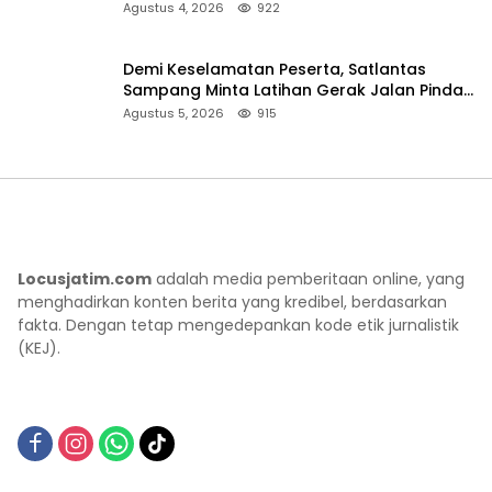
Sumenep
Agustus 4, 2026
922
Demi Keselamatan Peserta, Satlantas
Sampang Minta Latihan Gerak Jalan Pindah
ke Lokasi Aman
Agustus 5, 2026
915
Locusjatim.com
adalah media pemberitaan online, yang
menghadirkan konten berita yang kredibel, berdasarkan
fakta. Dengan tetap mengedepankan kode etik jurnalistik
(KEJ).