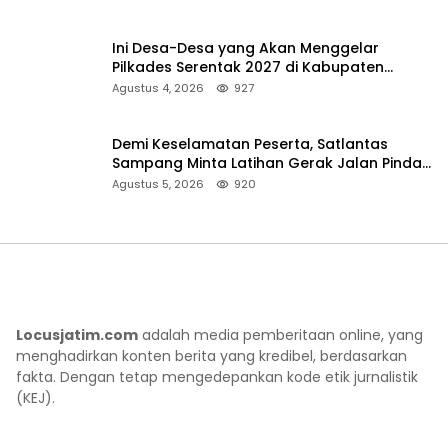
Ini Desa-Desa yang Akan Menggelar
Pilkades Serentak 2027 di Kabupaten
Sumenep
Agustus 4, 2026
927
Demi Keselamatan Peserta, Satlantas
Sampang Minta Latihan Gerak Jalan Pindah
ke Lokasi Aman
Agustus 5, 2026
920
Locusjatim.com
adalah media pemberitaan online, yang
menghadirkan konten berita yang kredibel, berdasarkan
fakta. Dengan tetap mengedepankan kode etik jurnalistik
(KEJ).