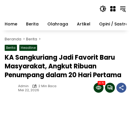
Langsung
ke
konten
Home
Berita
Olahraga
Artikel
Opini / Sastra
Beranda
Berita
Berita
Headline
KA Sangkuriang Jadi Favorit Baru
Masyarakat, Angkut Ribuan
Penumpang dalam 20 Hari Pertama
1070
Admin
2 Min Baca
Mei 22, 2026