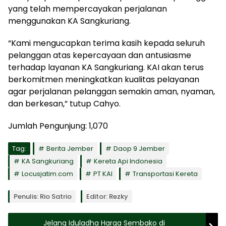
yang telah mempercayakan perjalanan
menggunakan KA Sangkuriang.
“Kami mengucapkan terima kasih kepada seluruh
pelanggan atas kepercayaan dan antusiasme
terhadap layanan KA Sangkuriang. KAI akan terus
berkomitmen meningkatkan kualitas pelayanan
agar perjalanan pelanggan semakin aman, nyaman,
dan berkesan,” tutup Cahyo.
Jumlah Pengunjung:
1,070
Tag:
Berita Jember
Daop 9 Jember
KA Sangkuriang
Kereta Api Indonesia
Locusjatim.com
PT KAI
Transportasi Kereta
Penulis: Rio Satrio
Editor: Rezky
Jelang Iduladha Harga Sembako di