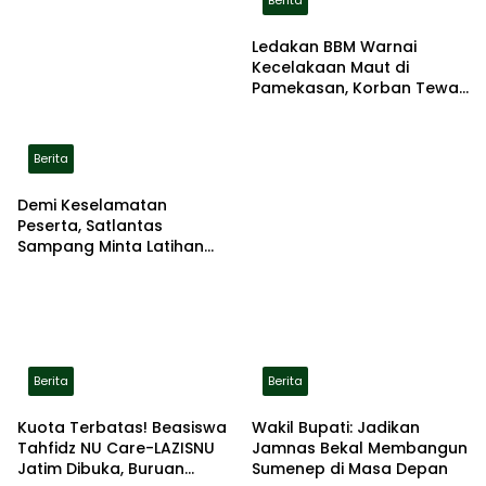
Ledakan BBM Warnai
Kecelakaan Maut di
Pamekasan, Korban Tewas
Terbakar di Lokasi
Berita
Demi Keselamatan
Peserta, Satlantas
Sampang Minta Latihan
Gerak Jalan Pindah ke
Lokasi Aman
Berita
Berita
Kuota Terbatas! Beasiswa
Wakil Bupati: Jadikan
Tahfidz NU Care-LAZISNU
Jamnas Bekal Membangun
Jatim Dibuka, Buruan
Sumenep di Masa Depan