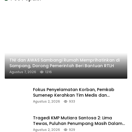
TNI dan AWAS Sambangi Rumah Memprihatinkan di
Sampang, Dorong Pemerintah Beri Bantuan RTLH
Agustus 7, 2026
1216
Fokus Penyelamatan Korban, Pemkab
Sumenep Kerahkan Tim Medis dan
Ambulans ke Pelabuhan Kalianget
Agustus 2, 2026
933
Tragedi KMP Mutiara Santosa 2: Lima
Tewas, Puluhan Penumpang Masih Dalam
Pencarian
Agustus 2, 2026
929