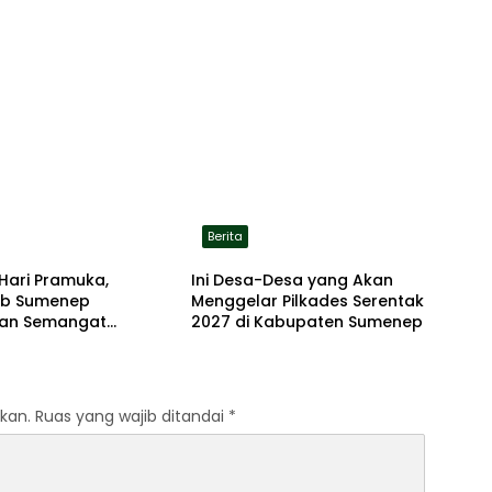
Berita
Hari Pramuka,
Ini Desa-Desa yang Akan
b Sumenep
Menggelar Pilkades Serentak
an Semangat
2027 di Kabupaten Sumenep
dian Lewat Ziarah
an
kan.
Ruas yang wajib ditandai
*