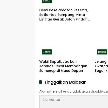
Berita
Demi Keselamatan Peserta,
Satlantas Sampang Minta
Latihan Gerak Jalan Pindah
ke Lokasi Aman
Berita
Berita
Wakil Bupati: Jadikan
Jelang 
Jamnas Bekal Membangun
Kwarca
Sumenep di Masa Depan
Teguhk
Pengab
Pahlaw
Tinggalkan Balasan
Alamat email Anda tidak akan dipublikasi