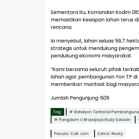
Sementara itu, Komandan Kodim 08
memastikan kesiapan lahan terus 
rencana.
Ia menyebut, lahan seluas 59,7 hekt
strategis untuk mendukung pengemba
pendukung ekonomi masyarakat.
“Kami bersama seluruh pihak terkai
lahan agar pembangunan Yon TP di 
memberikan manfaat bagi masyara
Jumlah Pengunjung:
609
Tag:
Batalyon Teritorial Pembangun
Pangdam V Brawijaya Rudy Saladin
Penulis: Cak Jum
Editor: Rezky