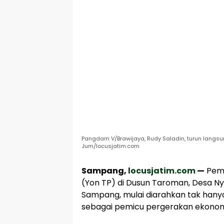
Pangdam V/Brawijaya, Rudy Saladin, turun langs
Jum/locusjatim.com
Sampang,
locusjatim.com
—
Pemb
(Yon TP) di Dusun Taroman, Desa N
Sampang, mulai diarahkan tak hany
sebagai pemicu pergerakan ekonomi