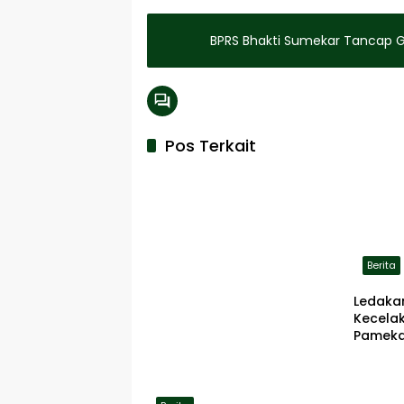
BPRS Bhakti Sumekar Tancap 
Pos Terkait
Berita
Ledaka
Kecela
Pameka
Terbaka