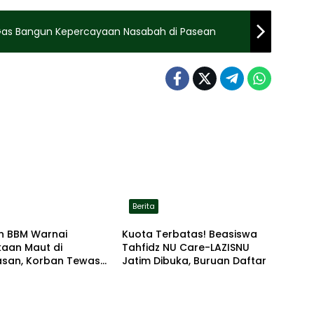
Gas Bangun Kepercayaan Nasabah di Pasean
Berita
n BBM Warnai
Kuota Terbatas! Beasiswa
kaan Maut di
Tahfidz NU Care-LAZISNU
san, Korban Tewas
Jatim Dibuka, Buruan Daftar
r di Lokasi