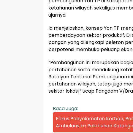
pembangunan Yon TP di Kabupate
ketahanan wilayah sekaligus member
ujarnya.
Ia menjelaskan, konsep Yon TP me
pemberdayaan sektor produktif. Di
pangan yang dilengkapi peleton pe
berpotensi membuka peluang ekono
“Pembangunan ini merupakan bagia
pertahanan serta mendukung ketah
Batalyon Teritorial Pembangunan i
pertahanan wilayah, tetapi juga 
sekitar lokasi,” ucap Pangdam V/Bra
Baca Juga:
Fokus Penyelamatan Korban, P
Ambulans ke Pelabuhan Kaliange