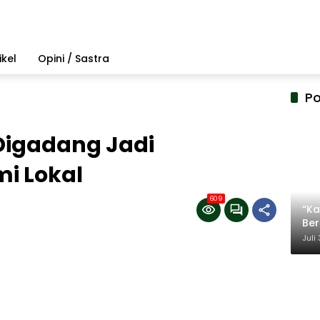
ikel
Opini / Sastra
Po
Digadang Jadi
i Lokal
609
“Ka
Be
Ter
Juli