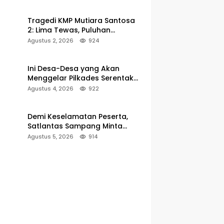
Pelabuhan Kalianget
Tragedi KMP Mutiara Santosa
2: Lima Tewas, Puluhan
Penumpang Masih Dalam
Agustus 2, 2026
924
Pencarian
Ini Desa-Desa yang Akan
Menggelar Pilkades Serentak
2027 di Kabupaten Sumenep
Agustus 4, 2026
922
Demi Keselamatan Peserta,
Satlantas Sampang Minta
Latihan Gerak Jalan Pindah ke
Agustus 5, 2026
914
Lokasi Aman