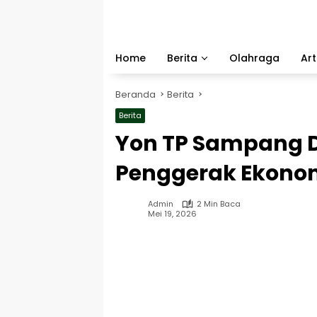
Langsung
ke
konten
Home
Berita
Olahraga
Art
Beranda
Berita
Berita
Yon TP Sampang 
Penggerak Ekonom
Admin
2 Min Baca
Mei 19, 2026