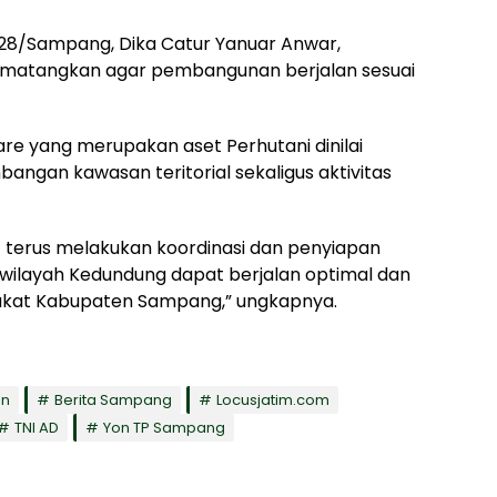
28/Sampang, Dika Catur Yanuar Anwar,
dimatangkan agar pembangunan berjalan sesuai
are yang merupakan aset Perhutani dinilai
ngan kawasan teritorial sekaligus aktivitas
t terus melakukan koordinasi dan penyiapan
wilayah Kedundung dapat berjalan optimal dan
kat Kabupaten Sampang,” ungkapnya.
an
Berita Sampang
Locusjatim.com
TNI AD
Yon TP Sampang