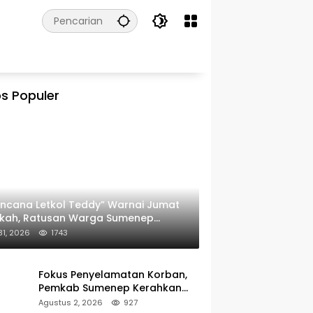
s Populer
ncana Letkol Teddy” Warnai Jumat
rkah, Ratusan Warga Sumenep
ima Nasi Bungkus
 31, 2026
1743
Fokus Penyelamatan Korban,
Pemkab Sumenep Kerahkan
Tim Medis dan Ambulans ke
Agustus 2, 2026
927