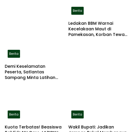
Berita
Ledakan BBM Warnai
Kecelakaan Maut di
Pamekasan, Korban Tewas
Terbakar di Lokasi
Berita
Demi Keselamatan
Peserta, Satlantas
Sampang Minta Latihan
Gerak Jalan Pindah ke
Lokasi Aman
Berita
Berita
Kuota Terbatas! Beasiswa
Wakil Bupati: Jadikan