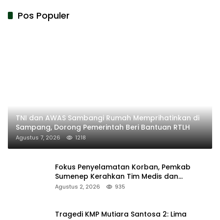
Pos Populer
TNI dan AWAS Sambangi Rumah Memprihatinkan di
Sampang, Dorong Pemerintah Beri Bantuan RTLH
Agustus 7, 2026
1218
Fokus Penyelamatan Korban, Pemkab
Sumenep Kerahkan Tim Medis dan
Ambulans ke Pelabuhan Kalianget
Agustus 2, 2026
935
Tragedi KMP Mutiara Santosa 2: Lima