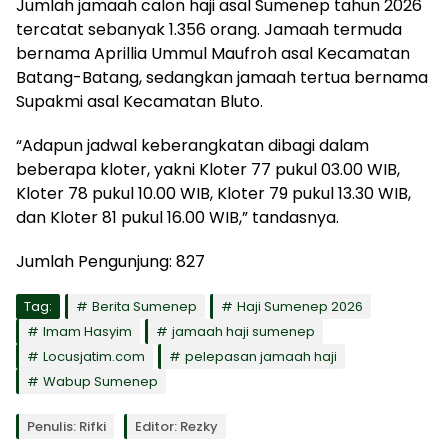
Jumlah jamaah calon haji asal Sumenep tahun 2026
tercatat sebanyak 1.356 orang. Jamaah termuda
bernama Aprillia Ummul Maufroh asal Kecamatan
Batang-Batang, sedangkan jamaah tertua bernama
Supakmi asal Kecamatan Bluto.
“Adapun jadwal keberangkatan dibagi dalam
beberapa kloter, yakni Kloter 77 pukul 03.00 WIB,
Kloter 78 pukul 10.00 WIB, Kloter 79 pukul 13.30 WIB,
dan Kloter 81 pukul 16.00 WIB,” tandasnya.
Jumlah Pengunjung:
827
Tag:
Berita Sumenep
Haji Sumenep 2026
Imam Hasyim
jamaah haji sumenep
Locusjatim.com
pelepasan jamaah haji
Wabup Sumenep
Penulis: Rifki
Editor: Rezky