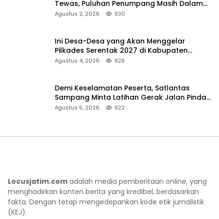
Tewas, Puluhan Penumpang Masih Dalam
Pencarian
Agustus 2, 2026
930
Ini Desa-Desa yang Akan Menggelar
Pilkades Serentak 2027 di Kabupaten
Sumenep
Agustus 4, 2026
928
Demi Keselamatan Peserta, Satlantas
Sampang Minta Latihan Gerak Jalan Pindah
ke Lokasi Aman
Agustus 5, 2026
922
Locusjatim.com
adalah media pemberitaan online, yang
menghadirkan konten berita yang kredibel, berdasarkan
fakta. Dengan tetap mengedepankan kode etik jurnalistik
(KEJ).