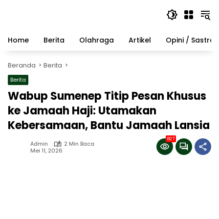
Langsung
ke
konten
Home
Berita
Olahraga
Artikel
Opini / Sastra
Beranda
Berita
Berita
Wabup Sumenep Titip Pesan Khusus
ke Jamaah Haji: Utamakan
Kebersamaan, Bantu Jamaah Lansia
827
Admin
2 Min Baca
Mei 11, 2026