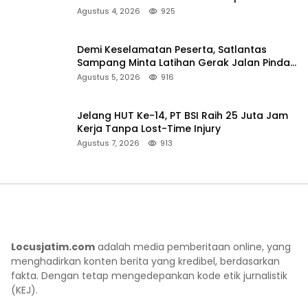
Sumenep
Agustus 4, 2026
925
Demi Keselamatan Peserta, Satlantas
Sampang Minta Latihan Gerak Jalan Pindah
ke Lokasi Aman
Agustus 5, 2026
916
Jelang HUT Ke-14, PT BSI Raih 25 Juta Jam
Kerja Tanpa Lost-Time Injury
Agustus 7, 2026
913
Locusjatim.com
adalah media pemberitaan online, yang
menghadirkan konten berita yang kredibel, berdasarkan
fakta. Dengan tetap mengedepankan kode etik jurnalistik
(KEJ).