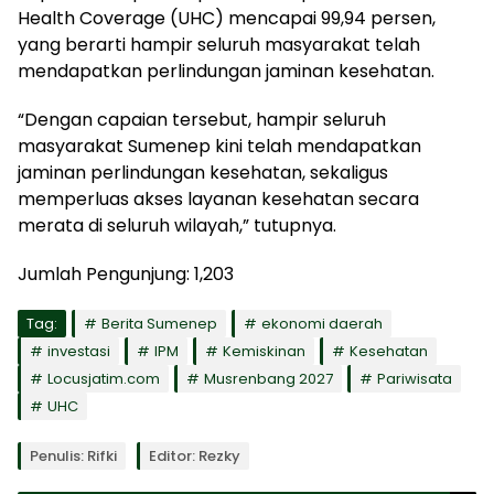
Health Coverage (UHC) mencapai 99,94 persen,
yang berarti hampir seluruh masyarakat telah
mendapatkan perlindungan jaminan kesehatan.
“Dengan capaian tersebut, hampir seluruh
masyarakat Sumenep kini telah mendapatkan
jaminan perlindungan kesehatan, sekaligus
memperluas akses layanan kesehatan secara
merata di seluruh wilayah,” tutupnya.
Jumlah Pengunjung:
1,203
Tag:
Berita Sumenep
ekonomi daerah
investasi
IPM
Kemiskinan
Kesehatan
Locusjatim.com
Musrenbang 2027
Pariwisata
UHC
Penulis: Rifki
Editor: Rezky