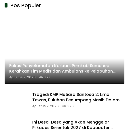
Pos Populer
Fokus Penyelamatan Korban, Pemkab Sumenep
Kerahkan Tim Medis dan Ambulans ke Pelabuhan
Kalianget
Agustus 2, 2026
929
Tragedi KMP Mutiara Santosa 2: Lima
Tewas, Puluhan Penumpang Masih Dalam
Pencarian
Agustus 2, 2026
926
Ini Desa-Desa yang Akan Menggelar
Pilkades Serentak 2027 di Kabupaten