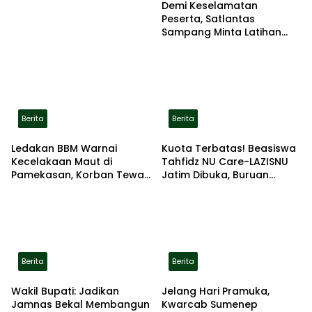
Demi Keselamatan
Peserta, Satlantas
Sampang Minta Latihan
Gerak Jalan Pindah ke
Lokasi Aman
Berita
Berita
Ledakan BBM Warnai
Kuota Terbatas! Beasiswa
Kecelakaan Maut di
Tahfidz NU Care-LAZISNU
Pamekasan, Korban Tewas
Jatim Dibuka, Buruan
Terbakar di Lokasi
Daftar
Berita
Berita
Wakil Bupati: Jadikan
Jelang Hari Pramuka,
Jamnas Bekal Membangun
Kwarcab Sumenep