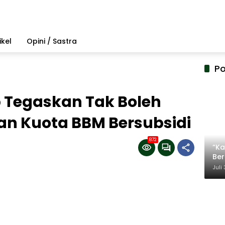
ikel
Opini / Sastra
Po
Tegaskan Tak Boleh
n Kuota BBM Bersubsidi
872
“Ka
Be
Ter
Juli