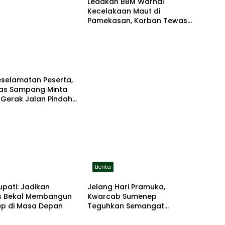
Ledakan BBM Warnai
Kecelakaan Maut di
Pamekasan, Korban Tewas
Terbakar di Lokasi
eselamatan Peserta,
tas Sampang Minta
 Gerak Jalan Pindah
asi Aman
Berita
upati: Jadikan
Jelang Hari Pramuka,
 Bekal Membangun
Kwarcab Sumenep
p di Masa Depan
Teguhkan Semangat
Pengabdian Lewat Ziarah
Pahlawan