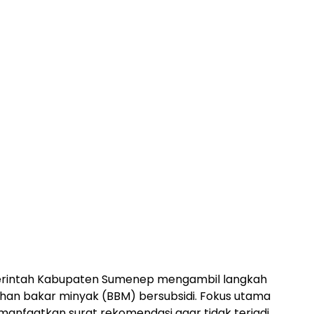
intah Kabupaten Sumenep mengambil langkah
ahan bakar minyak (BBM) bersubsidi. Fokus utama
nfaatkan surat rekomendasi agar tidak terjadi