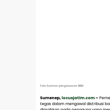
Foto Ilustrasi pengawasan BBM.
Sumenep,
locusjatim.com
–
Pemer
tegas dalam mengawal distribusi b
diarahkan pada pengguna yang mema