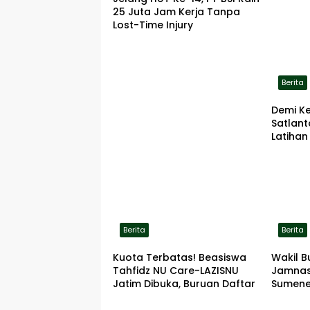
25 Juta Jam Kerja Tanpa
Lost-Time Injury
Berita
Demi K
Satlan
Latihan
ke Lok
Berita
Berita
Kuota Terbatas! Beasiswa
Wakil B
Tahfidz NU Care-LAZISNU
Jamnas
Jatim Dibuka, Buruan Daftar
Sumene