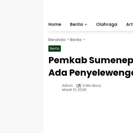
Langsung
ke
konten
Home
Berita
Olahraga
Art
Beranda
Berita
Berita
Pemkab Sumenep 
Ada Penyelewenga
Admin
2 Min Baca
Maret 31, 2026