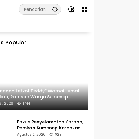
s Populer
ncana Letkol Teddy” Warnai Jumat
rkah, Ratusan Warga Sumenep
ima Nasi Bungkus
 31, 2026
1744
Fokus Penyelamatan Korban,
Pemkab Sumenep Kerahkan
Tim Medis dan Ambulans ke
Agustus 2, 2026
929