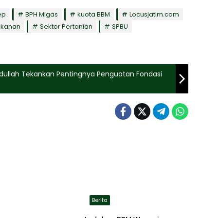
ep
BPH Migas
kuota BBM
Locusjatim.com
rikanan
Sektor Pertanian
SPBU
Abdullah Tekankan Pentingnya Penguatan Fondasi
Berita