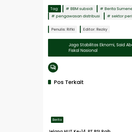
Tag:
BBM subsidi
Berita Sumen
pengawasan distribusi
sektor pe
Penulis: Rifki
Editor: Rezky
Jaga Stabilitas Eknomi, Said 
Fiskal Nasional
Pos Terkait
Berita
Jelang HUT Ke-14, PT BSI Raih