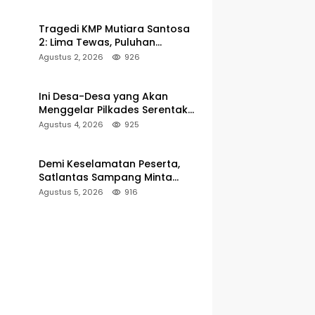
Pelabuhan Kalianget
Tragedi KMP Mutiara Santosa
2: Lima Tewas, Puluhan
Penumpang Masih Dalam
Agustus 2, 2026
926
Pencarian
Ini Desa-Desa yang Akan
Menggelar Pilkades Serentak
2027 di Kabupaten Sumenep
Agustus 4, 2026
925
Demi Keselamatan Peserta,
Satlantas Sampang Minta
Latihan Gerak Jalan Pindah ke
Agustus 5, 2026
916
Lokasi Aman