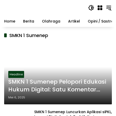
Langsung
ke
konten
Home
Berita
Olahraga
Artikel
Opini / Sastra
SMKN 1 Sumenep
Headline
SMKN 1 Sumenep Pelopori Edukasi
Hukum Digital: Satu Komentar
Bisa Jadi Petaka
Mei 6, 2025
SMKN 1 Sumenep Luncurkan Aplikasi siPKL,