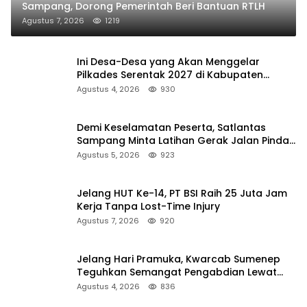
Sampang, Dorong Pemerintah Beri Bantuan RTLH
Agustus 7, 2026
1219
Ini Desa-Desa yang Akan Menggelar
Pilkades Serentak 2027 di Kabupaten
Sumenep
Agustus 4, 2026
930
Demi Keselamatan Peserta, Satlantas
Sampang Minta Latihan Gerak Jalan Pindah
ke Lokasi Aman
Agustus 5, 2026
923
Jelang HUT Ke-14, PT BSI Raih 25 Juta Jam
Kerja Tanpa Lost-Time Injury
Agustus 7, 2026
920
Jelang Hari Pramuka, Kwarcab Sumenep
Teguhkan Semangat Pengabdian Lewat
Ziarah Pahlawan
Agustus 4, 2026
836