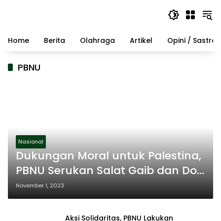
Langsung
ke
konten
Home
Berita
Olahraga
Artikel
Opini / Sastra
PBNU
Nasional
Dukungan Moral untuk Palestina,
PBNU Serukan Salat Gaib dan Doa
Bersama
November 1, 2023
Aksi Solidaritas, PBNU Lakukan