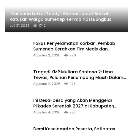
“Kancana Letkol Teddy” Warnai Jumat Berkah,
Ratusan Warga Sumenep Terima Nasi Bungkus
Juli 31, 2026
1742
Fokus Penyelamatan Korban, Pemkab
Sumenep Kerahkan Tim Medis dan
Ambulans ke Pelabuhan Kalianget
Agustus 2, 2026
926
Tragedi KMP Mutiara Santosa 2: Lima
Tewas, Puluhan Penumpang Masih Dalam
Pencarian
Agustus 2, 2026
923
Ini Desa-Desa yang Akan Menggelar
Pilkades Serentak 2027 di Kabupaten
Sumenep
Agustus 4, 2026
922
Demi Keselamatan Peserta, Satlantas