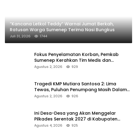
“Kancana Letkol Teddy” Warnai Jumat Berkah,
Ratusan Warga Sumenep Terima Nasi Bungkus
Juli 31, 2026
1744
Fokus Penyelamatan Korban, Pemkab
Sumenep Kerahkan Tim Medis dan
Ambulans ke Pelabuhan Kalianget
Agustus 2, 2026
929
Tragedi KMP Mutiara Santosa 2: Lima
Tewas, Puluhan Penumpang Masih Dalam
Pencarian
Agustus 2, 2026
926
Ini Desa-Desa yang Akan Menggelar
Pilkades Serentak 2027 di Kabupaten
Sumenep
Agustus 4, 2026
925