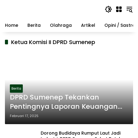
Langsung
ke
konten
Home
Berita
Olahraga
Artikel
Opini / Sastra
Ketua Komisi II DPRD Sumenep
Berita
DPRD Sumenep Tekankan
Pentingnya Laporan Keuangan
Triwulan untuk Koperasi
Februari 17, 2025
Dorong Budidaya Rumput Laut Jadi