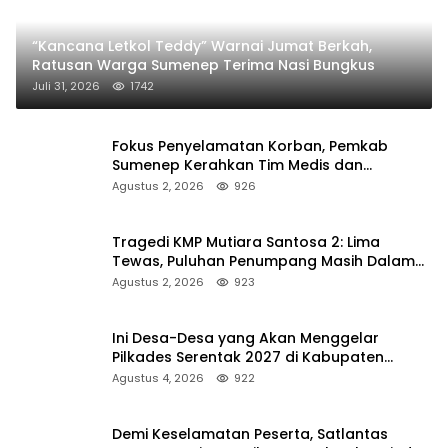
“Kancana Letkol Teddy” Warnai Jumat Berkah,
Ratusan Warga Sumenep Terima Nasi Bungkus
Juli 31, 2026
1742
Fokus Penyelamatan Korban, Pemkab
Sumenep Kerahkan Tim Medis dan
Ambulans ke Pelabuhan Kalianget
Agustus 2, 2026
926
Tragedi KMP Mutiara Santosa 2: Lima
Tewas, Puluhan Penumpang Masih Dalam
Pencarian
Agustus 2, 2026
923
Ini Desa-Desa yang Akan Menggelar
Pilkades Serentak 2027 di Kabupaten
Sumenep
Agustus 4, 2026
922
Demi Keselamatan Peserta, Satlantas