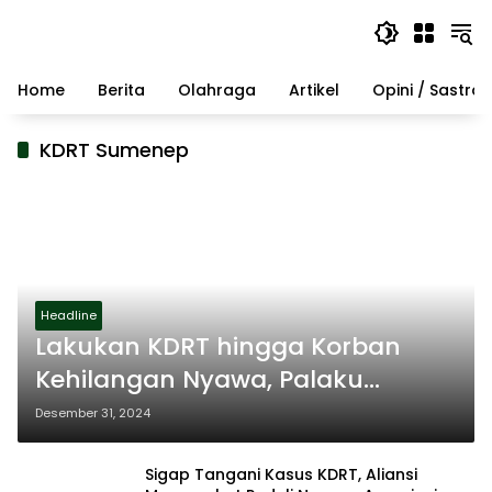
Langsung
ke
konten
Home
Berita
Olahraga
Artikel
Opini / Sastra
KDRT Sumenep
Headline
Lakukan KDRT hingga Korban
Kehilangan Nyawa, Palaku
Langsung Diamankan Polisi
Desember 31, 2024
Sigap Tangani Kasus KDRT, Aliansi