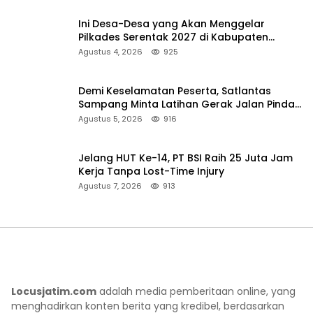
Ini Desa-Desa yang Akan Menggelar
Pilkades Serentak 2027 di Kabupaten
Sumenep
Agustus 4, 2026
925
Demi Keselamatan Peserta, Satlantas
Sampang Minta Latihan Gerak Jalan Pindah
ke Lokasi Aman
Agustus 5, 2026
916
Jelang HUT Ke-14, PT BSI Raih 25 Juta Jam
Kerja Tanpa Lost-Time Injury
Agustus 7, 2026
913
Locusjatim.com
adalah media pemberitaan online, yang
menghadirkan konten berita yang kredibel, berdasarkan