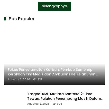
Selengkapnya
Pos Populer
Fokus Penyelamatan Korban, Pemkab Sumenep
Kerahkan Tim Medis dan Ambulans ke Pelabuhan
Kalianget
Agustus 2, 2026
929
Tragedi KMP Mutiara Santosa 2: Lima
Tewas, Puluhan Penumpang Masih Dalam
Pencarian
Agustus 2, 2026
926