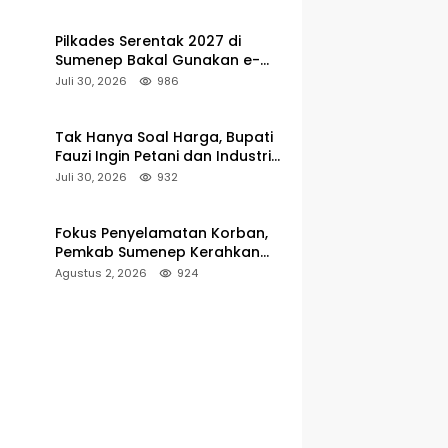
hingga 5 Persen
Pilkades Serentak 2027 di
Sumenep Bakal Gunakan e-
Voting, Regulasi Mulai Disusun
Juli 30, 2026
986
Tak Hanya Soal Harga, Bupati
Fauzi Ingin Petani dan Industri
Rokok Tumbuh Bersama
Juli 30, 2026
932
Fokus Penyelamatan Korban,
Pemkab Sumenep Kerahkan
Tim Medis dan Ambulans ke
Agustus 2, 2026
924
Pelabuhan Kalianget