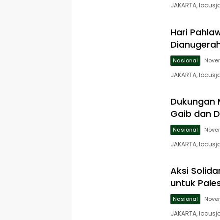
JAKARTA, locusja
Hari Pahla
Dianugerah
Nasional
Novem
JAKARTA, locusj
Dukungan M
Gaib dan 
Nasional
Novem
JAKARTA, locusj
Aksi Solid
untuk Pale
Nasional
Novem
JAKARTA, locusj