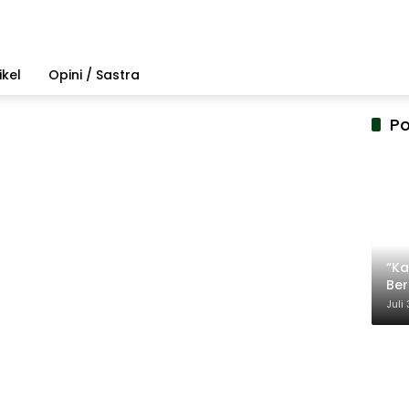
ikel
Opini / Sastra
Po
“Ka
Be
Ter
Juli