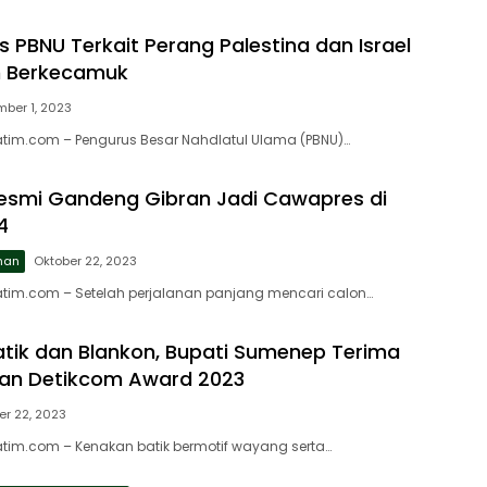
s PBNU Terkait Perang Palestina dan Israel
h Berkecamuk
ber 1, 2023
atim.com – Pengurus Besar Nahdlatul Ulama (PBNU)…
esmi Gandeng Gibran Jadi Cawapres di
4
ahan
Oktober 22, 2023
atim.com – Setelah perjalanan panjang mencari calon…
tik dan Blankon, Bupati Sumenep Terima
an Detikcom Award 2023
r 22, 2023
atim.com – Kenakan batik bermotif wayang serta…