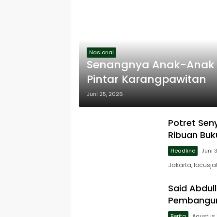
Nasional
Senangnya Anak-Anak Bi
Pintar Karangpawitan
Juni 25, 2026
Potret Se
Ribuan Buk
Headline
Juni 
Jakarta, locusj
Said Abdul
Pembangu
Berita
Agustus 