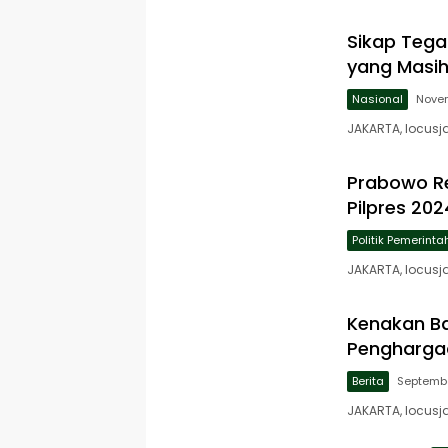
Sikap Tega
yang Masi
Nasional
Novem
JAKARTA, locusj
Prabowo R
Pilpres 202
Politik Pemerint
JAKARTA, locusj
Kenakan Ba
Pengharga
Berita
Septembe
JAKARTA, locusj