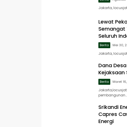
Jakarta, locus
Lewat Peka
Semangat W
Seluruh In
Berita
Mei 30, 
Jakarta, locusj
Dana Desa D
Kejaksaan 
Berita
Maret 16
Jakarta,locusj
pembangunan…
Srikandi E
Capres Caw
Energi