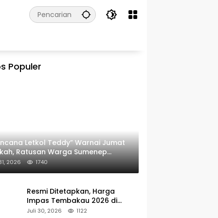
s Populer
ncana Letkol Teddy” Warnai Jumat
rkah, Ratusan Warga Sumenep
ima Nasi Bungkus
 31, 2026
1740
Resmi Ditetapkan, Harga
Impas Tembakau 2026 di
Sumenep Alami Kenaikan
Juli 30, 2026
1122