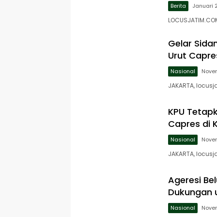
Berita
Januari 
LOCUSJATIM.COM, 
Gelar Sida
Urut Capr
Nasional
Novem
JAKARTA, locusj
KPU Tetapk
Capres di K
Nasional
Novem
JAKARTA, locusj
Ageresi Be
Dukungan u
Nasional
Novem