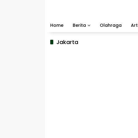
Langsung
ke
konten
Home
Berita
Olahraga
Art
Jakarta