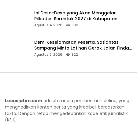
Ini Desa-Desa yang Akan Menggelar
Pilkades Serentak 2027 di Kabupaten
Sumenep
Agustus 4, 2026
930
Demi Keselamatan Peserta, Satlantas
Sampang Minta Latihan Gerak Jalan Pindah
ke Lokasi Aman
Agustus 5, 2026
922
Locusjatim.com
adalah media pemberitaan online, yang
menghadirkan konten berita yang kredibel, berdasarkan
fakta. Dengan tetap mengedepankan kode etik jurnalistik
(KEJ).