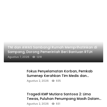
TNI dan AWAS Sambangi Rumah Memprihatinkan di
Sampang, Dorong Pemerintah Beri Bantuan RTLH
Agustus 7, 2026
1218
Fokus Penyelamatan Korban, Pemkab
Sumenep Kerahkan Tim Medis dan
Ambulans ke Pelabuhan Kalianget
Agustus 2, 2026
935
Tragedi KMP Mutiara Santosa 2: Lima
Tewas, Puluhan Penumpang Masih Dalam
Pencarian
Agustus 2, 2026
931