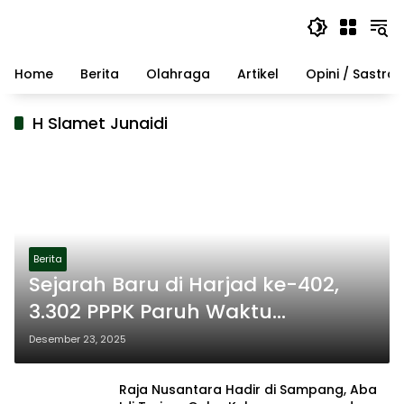
Langsung
ke
konten
Home
Berita
Olahraga
Artikel
Opini / Sastra
H Slamet Junaidi
Berita
Sejarah Baru di Harjad ke-402,
3.302 PPPK Paruh Waktu
Sampang Resmi Jadi ASN
Desember 23, 2025
Raja Nusantara Hadir di Sampang, Aba