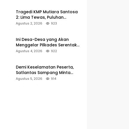
Pelabuhan Kalianget
Tragedi KMP Mutiara Santosa
2: Lima Tewas, Puluhan
Penumpang Masih Dalam
Agustus 2, 2026
923
Pencarian
Ini Desa-Desa yang Akan
Menggelar Pilkades Serentak
2027 di Kabupaten Sumenep
Agustus 4, 2026
922
Demi Keselamatan Peserta,
Satlantas Sampang Minta
Latihan Gerak Jalan Pindah ke
Agustus 5, 2026
914
Lokasi Aman