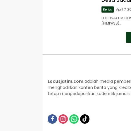
Berita
April 7, 
LOCUSJATIM.COM
(HIMPASS)…
Locusjatim.com
adalah media pemberit
menghadirkan konten berita yang kredib
tetap mengedepankan kode etik jurnalisti