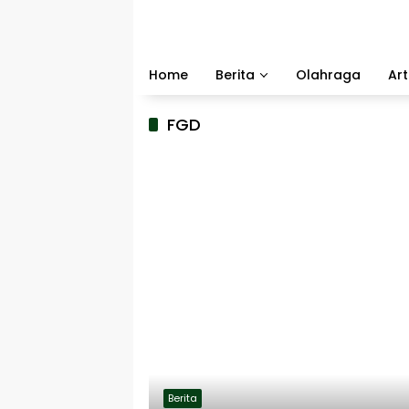
Langsung
ke
konten
Home
Berita
Olahraga
Art
FGD
Berita