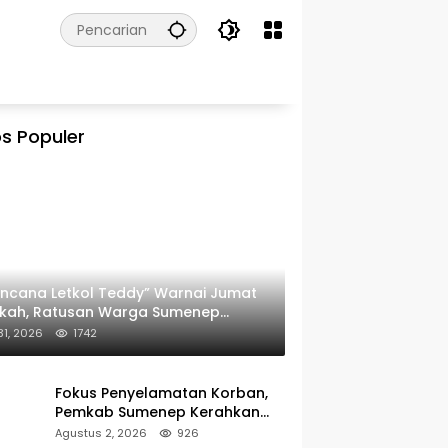
s Populer
ncana Letkol Teddy” Warnai Jumat
rkah, Ratusan Warga Sumenep
ima Nasi Bungkus
 31, 2026
1742
Fokus Penyelamatan Korban,
Pemkab Sumenep Kerahkan
Tim Medis dan Ambulans ke
Agustus 2, 2026
926