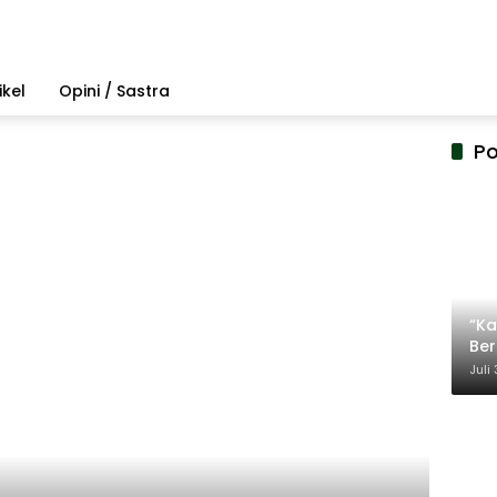
ikel
Opini / Sastra
Po
“Ka
Be
Ter
Juli