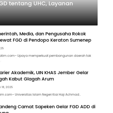
GD tentang UHC, Layanan
merintah, Media, dan Pengusaha Rokok
Lewat FGD di Pendopo Keraton Sumenep
025
jatim.com– Upaya memperkuat pembangunan daerah tak
…
arier Akademik, UIN KHAS Jember Gelar
ngah Kabut Glagah Arum
i 18, 2025
tim.com– Universitas Islam Negeri Kiai Haji Achmad…
andeng Camat Sapeken Gelar FGD ADD di
lung