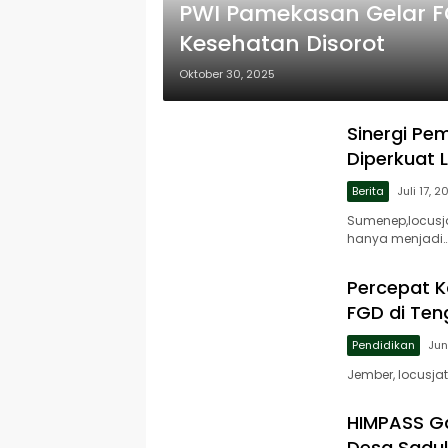
PWI Pamekasan Gelar F
Kesehatan Disorot
Oktober 30, 2025
Sinergi Pe
Diperkuat 
Berita
Juli 17, 2
Sumenep,locus
hanya menjadi
Percepat K
FGD di Te
Pendidikan
Jun
Jember, locusja
HIMPASS G
Desa Sadu