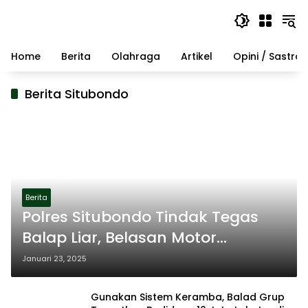
Langsung
ke
konten
Home
Berita
Olahraga
Artikel
Opini / Sastra
Berita Situbondo
Berita
Polres Situbondo Tindak Tegas
Balap Liar, Belasan Motor
Diamankan
Januari 23, 2025
Gunakan Sistem Keramba, Balad Grup