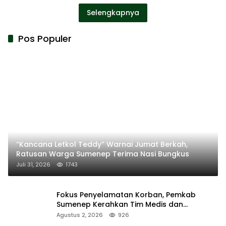
Selengkapnya
Pos Populer
“Kancana Letkol Teddy” Warnai Jumat Berkah,
Ratusan Warga Sumenep Terima Nasi Bungkus
Juli 31, 2026
1743
Fokus Penyelamatan Korban, Pemkab
Sumenep Kerahkan Tim Medis dan
Ambulans ke Pelabuhan Kalianget
Agustus 2, 2026
926