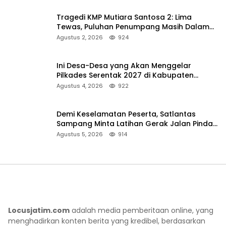
Tragedi KMP Mutiara Santosa 2: Lima
Tewas, Puluhan Penumpang Masih Dalam
Pencarian
Agustus 2, 2026
924
Ini Desa-Desa yang Akan Menggelar
Pilkades Serentak 2027 di Kabupaten
Sumenep
Agustus 4, 2026
922
Demi Keselamatan Peserta, Satlantas
Sampang Minta Latihan Gerak Jalan Pindah
ke Lokasi Aman
Agustus 5, 2026
914
Locusjatim.com
adalah media pemberitaan online, yang
menghadirkan konten berita yang kredibel, berdasarkan