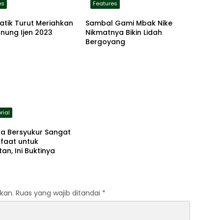
es
Features
atik Turut Meriahkan
Sambal Gami Mbak Nike
nung Ijen 2023
Nikmatnya Bikin Lidah
Bergoyang
rial
ta Bersyukur Sangat
faat untuk
an, Ini Buktinya
kan.
Ruas yang wajib ditandai
*