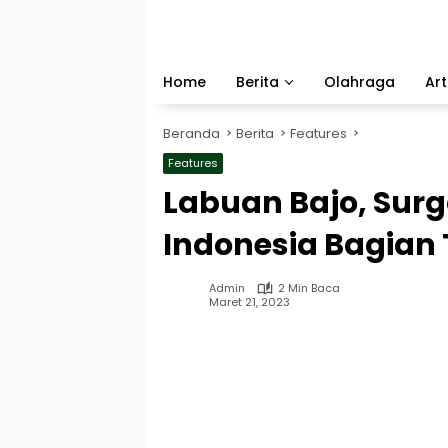
Langsung
ke
konten
Home
Berita
Olahraga
Art
Beranda
Berita
Features
Features
Labuan Bajo, Surg
Indonesia Bagian
Admin
2 Min Baca
Maret 21, 2023