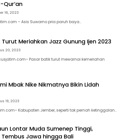
l-Qur’an
er 16, 2023
atim.com – Asis Suwarno pria paruh baya…
k Turut Meriahkan Jazz Gunung Ijen 2023
us 20, 2023
usjatim.com– Pasar batik turut mewarnai kemeriahan
i Mbak Nike Nikmatnya Bikin Lidah
us 19, 2023
tim.com– Kabupaten Jember, seperti tak pernah ketinggalan…
un Lontar Muda Sumenep Tinggi,
 Tembus Jawa hingga Bali