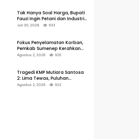
hingga 5 Persen
Tak Hanya Soal Harga, Bupati
Fauzi Ingin Petani dan Industri
Rokok Tumbuh Bersama
Juli 30, 2026
933
Fokus Penyelamatan Korban,
Pemkab Sumenep Kerahkan
Tim Medis dan Ambulans ke
Agustus 2, 2026
925
Pelabuhan Kalianget
Tragedi KMP Mutiara Santosa
2: Lima Tewas, Puluhan
Penumpang Masih Dalam
Agustus 2, 2026
922
Pencarian