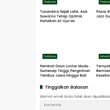
Features
Featur
Tunanetra Sejak Lahir, Asis
Pasar B
Suwarno Tetap Optimis
Jazz Gu
Hafalkan Al-Qur’an
Features
Adverto
Peminat Daun Lontar Muda
Ternya
Sumenep Tinggi, Pengiriman
Berman
Tembus Jawa hingga Bali
Kesehat
Tinggalkan Balasan
Alamat email Anda tidak akan dipublikasi