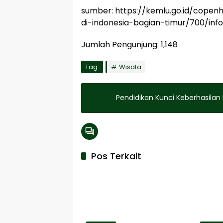
sumber: https://kemlu.go.id/cope
di-indonesia-bagian-timur/700/inf
Jumlah Pengunjung:
1,148
Tag:
Wisata
Pendidikan Kunci Keberhasil
Pos Terkait