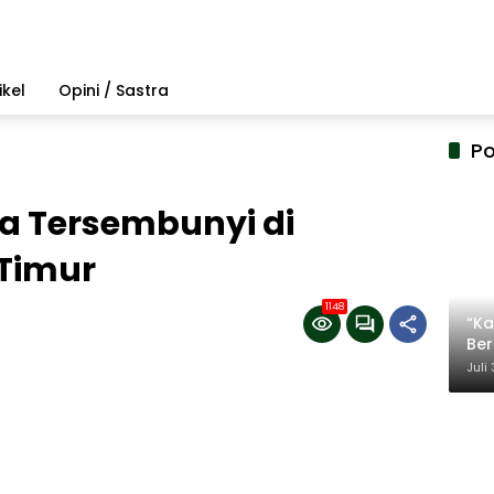
ikel
Opini / Sastra
Po
a Tersembunyi di
 Timur
1148
“Ka
Be
Ter
Juli