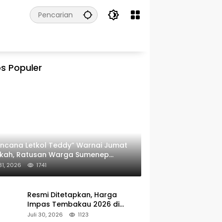
s Populer
ncana Letkol Teddy” Warnai Jumat
rkah, Ratusan Warga Sumenep
ima Nasi Bungkus
 31, 2026
1741
Resmi Ditetapkan, Harga
Impas Tembakau 2026 di
Sumenep Alami Kenaikan
Juli 30, 2026
1123