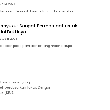
us 13, 2023
atim.com- Peminat daun lontar muda atau lebih…
ersyukur Sangat Bermanfaat untuk
Ini Buktinya
stus 11, 2023
adapkan pada pemikiran tentang materi berupa…
aan online, yang
el, berdasarkan fakta. Dengan
k (KEJ).