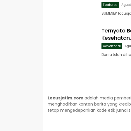
Features
Agust
SUMENEP, locusj
Ternyata B
Kesehatan, 
Advertorial
Agu
Dunia telah dih
Locusjatim.com
adalah media pemberit
menghadirkan konten berita yang kredib
tetap mengedepankan kode etik jurnalisti