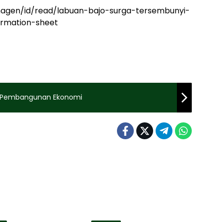
nhagen/id/read/labuan-bajo-surga-tersembunyi-
ormation-sheet
an Pembangunan Ekonomi