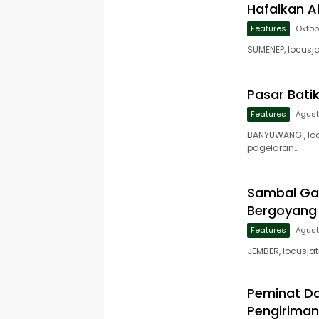
Hafalkan A
Features
Oktob
SUMENEP, locusj
Pasar Bati
Features
Agust
BANYUWANGI, loc
pagelaran…
Sambal Gam
Bergoyang
Features
Agust
JEMBER, locusja
Peminat Da
Pengiriman