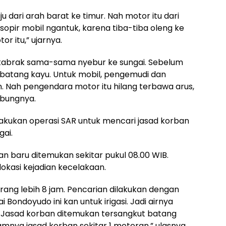
ju dari arah barat ke timur. Nah motor itu dari
sopir mobil ngantuk, karena tiba-tiba oleng ke
 itu,” ujarnya.
itabrak sama-sama nyebur ke sungai. Sebelum
batang kayu. Untuk mobil, pengemudi dan
Nah pengendara motor itu hilang terbawa arus,
mbungnya.
melakukan operasi SAR untuk mencari jasad korban
gai.
 baru ditemukan sekitar pukul 08.00 WIB.
lokasi kejadian kecelakaan.
rang lebih 8 jam. Pencarian dilakukan dengan
 Bondoyudo ini kan untuk irigasi. Jadi airnya
ah Jasad korban ditemukan tersangkut batang
amnya jasad korban sekitar 1 meteran,” ulasnya.