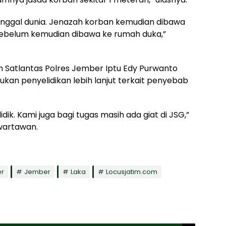
nggal dunia. Jenazah korban kemudian dibawa
ebelum kemudian dibawa ke rumah duka,”
um Satlantas Polres Jember Iptu Edy Purwanto
an penyelidikan lebih lanjut terkait penyebab
ik. Kami juga bagi tugas masih ada giat di JSG,”
 wartawan.
er
Jember
Laka
Locusjatim.com