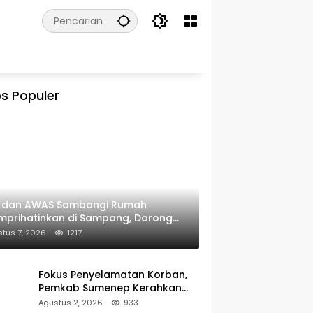
s Populer
I dan AWAS Sambangi Rumah
prihatinkan di Sampang, Dorong
erintah Beri Bantuan RTLH
tus 7, 2026
1217
Fokus Penyelamatan Korban,
Pemkab Sumenep Kerahkan
Tim Medis dan Ambulans ke
Agustus 2, 2026
933