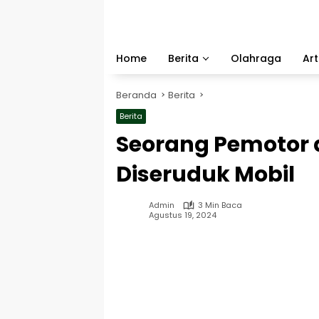
Langsung
ke
konten
Home
Berita
Olahraga
Art
Beranda
Berita
Berita
Seorang Pemotor 
Diseruduk Mobil
Admin
3 Min Baca
Agustus 19, 2024