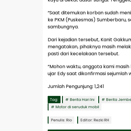
“Saat ditemukan korban sudah meni
ke PKM (Puskesmas) Sumberbaru, s
sambungnya.
Dari kejadian tersebut, Kanit Gakk
mengatakan, pihaknya masih melakuk
pasti dari kecelakaan tersebut.
“Mohon waktu, anggota kami masih lid
ujar Edy saat dikonfirmasi sejumlah
Jumlah Pengunjung:
1,241
Tag:
Berita Hari Ini
Berita Jemb
Motor di seruduk mobil
Penulis: Rio
Editor: Rezki RH