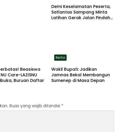
Demi Keselamatan Peserta,
Satlantas Sampang Minta
Latihan Gerak Jalan Pindah
ke Lokasi Aman
Berita
Terbatas! Beasiswa
Wakil Bupati: Jadikan
 NU Care-LAZISNU
Jamnas Bekal Membangun
ibuka, Buruan Daftar
Sumenep di Masa Depan
kan.
Ruas yang wajib ditandai
*