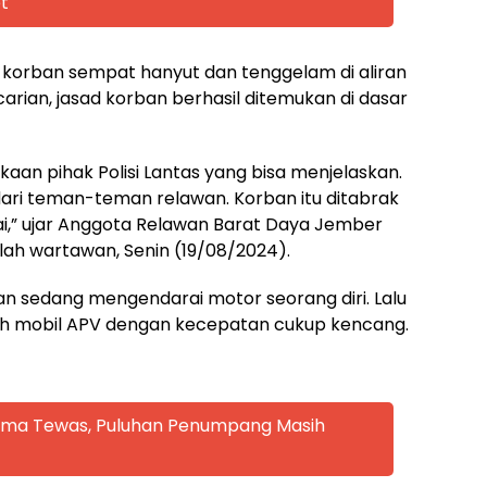
t
d korban sempat hanyut dan tenggelam di aliran
arian, jasad korban berhasil ditemukan di dasar
lakaan pihak Polisi Lantas yang bisa menjelaskan.
dari teman-teman relawan. Korban itu ditabrak
i,” ujar Anggota Relawan Barat Daya Jember
mlah wartawan, Senin (19/08/2024).
an sedang mengendarai motor seorang diri. Lalu
ah mobil APV dengan kecepatan cukup kencang.
 Lima Tewas, Puluhan Penumpang Masih