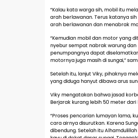
“Kalau kata warga sih, mobil itu mela
arah berlawanan. Terus katanya sih 
arah berlawanan dan menabrak motor
“Kemudian mobil dan motor yang d
nyebur sempat nabrak warung dan 
penumpangnya dapat diselamatkan. 
motornya juga masih di sungai,” sa
Setelah itu, lanjut Viky, pihaknya 
yang diduga hanyut dibawa arus sun
Viky mengatakan bahwa jasad korban
Berjarak kurang lebih 50 meter dari 
“Proses pencarian lumayan lama, ku
cara airnya disurutkan. Karena Sungai
dibendung. Setelah itu Alhamdulill
kayu di dekat dasar sungai. Tenggel