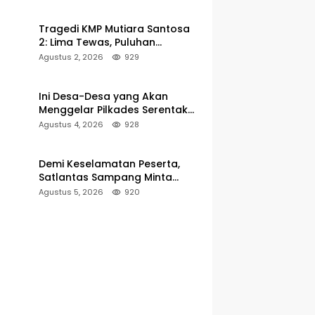
Pelabuhan Kalianget
Tragedi KMP Mutiara Santosa
2: Lima Tewas, Puluhan
Penumpang Masih Dalam
Agustus 2, 2026
929
Pencarian
Ini Desa-Desa yang Akan
Menggelar Pilkades Serentak
2027 di Kabupaten Sumenep
Agustus 4, 2026
928
Demi Keselamatan Peserta,
Satlantas Sampang Minta
Latihan Gerak Jalan Pindah ke
Agustus 5, 2026
920
Lokasi Aman