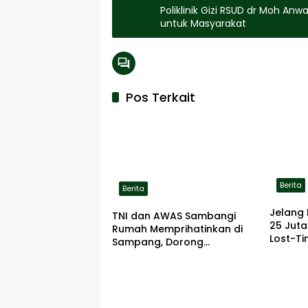
Poliklinik Gizi RSUD dr Moh A
untuk Masyarakat
Pos Terkait
Berita
Berita
Jelang 
TNI dan AWAS Sambangi
25 Jut
Rumah Memprihatinkan di
Lost-Ti
Sampang, Dorong
Pemerintah Beri Bantuan
RTLH