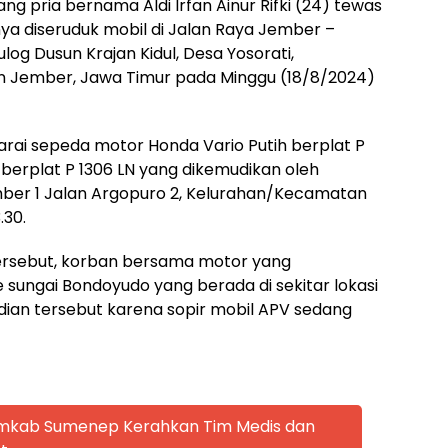
ng pria bernama Aldi Irfan Ainur Rifki (24) tewas
ya diseruduk mobil di Jalan Raya Jember –
og Dusun Krajan Kidul, Desa Yosorati,
 Jember, Jawa Timur pada Minggu (18/8/2024)
ai sepeda motor Honda Vario Putih berplat P
 berplat P 1306 LN yang dikemudikan oleh
ber 1 Jalan Argopuro 2, Kelurahan/Kecamatan
.30.
tersebut, korban bersama motor yang
 sungai Bondoyudo yang berada di sekitar lokasi
adian tersebut karena sopir mobil APV sedang
emkab Sumenep Kerahkan Tim Medis dan