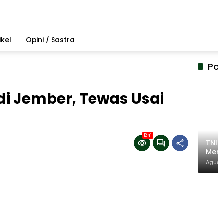
ikel
Opini / Sastra
Po
di Jember, Tewas Usai
1241
TN
Mem
Pem
Agus