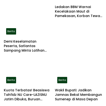
Ledakan BBM Warnai
Kecelakaan Maut di
Pamekasan, Korban Tewas
Terbakar di Lokasi
Berita
Demi Keselamatan
Peserta, Satlantas
Sampang Minta Latihan
Gerak Jalan Pindah ke
Lokasi Aman
Berita
Berita
Kuota Terbatas! Beasiswa
Wakil Bupati: Jadikan
Tahfidz NU Care-LAZISNU
Jamnas Bekal Membangun
Jatim Dibuka, Buruan
Sumenep di Masa Depan
Daftar