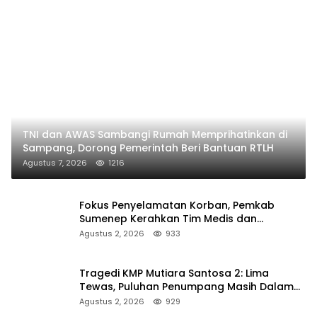
TNI dan AWAS Sambangi Rumah Memprihatinkan di
Sampang, Dorong Pemerintah Beri Bantuan RTLH
Agustus 7, 2026
1216
Fokus Penyelamatan Korban, Pemkab
Sumenep Kerahkan Tim Medis dan
Ambulans ke Pelabuhan Kalianget
Agustus 2, 2026
933
Tragedi KMP Mutiara Santosa 2: Lima
Tewas, Puluhan Penumpang Masih Dalam
Pencarian
Agustus 2, 2026
929