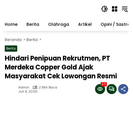
Langsung
ke
konten
Home
Berita
Olahraga
Artikel
Opini / Sastra
Beranda
Berita
Berita
Hindari Penipuan Rekrutmen, PT
Merdeka Copper Gold Ajak
Masyarakat Cek Lowongan Resmi
971
Admin
2 Min Baca
Juli 8, 2026