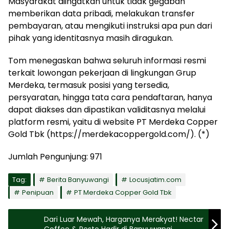
Masyarakat diingatkan untuk tidak gegabah
memberikan data pribadi, melakukan transfer
pembayaran, atau mengikuti instruksi apa pun dari
pihak yang identitasnya masih diragukan.
Tom menegaskan bahwa seluruh informasi resmi
terkait lowongan pekerjaan di lingkungan Grup
Merdeka, termasuk posisi yang tersedia,
persyaratan, hingga tata cara pendaftaran, hanya
dapat diakses dan dipastikan validitasnya melalui
platform resmi, yaitu di website PT Merdeka Copper
Gold Tbk (https://merdekacoppergold.com/). (*)
Jumlah Pengunjung:
971
Tag:
Berita Banyuwangi
Locusjatim.com
Penipuan
PT Merdeka Copper Gold Tbk
Dari Luar Mewah, Harganya Merakyat! Nectar
Coffee & Resto Hadir di Banyuwangi