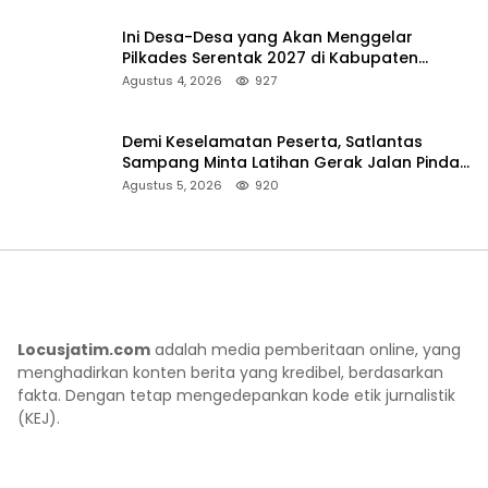
Ini Desa-Desa yang Akan Menggelar
Pilkades Serentak 2027 di Kabupaten
Sumenep
Agustus 4, 2026
927
Demi Keselamatan Peserta, Satlantas
Sampang Minta Latihan Gerak Jalan Pindah
ke Lokasi Aman
Agustus 5, 2026
920
Locusjatim.com
adalah media pemberitaan online, yang
menghadirkan konten berita yang kredibel, berdasarkan
fakta. Dengan tetap mengedepankan kode etik jurnalistik
(KEJ).