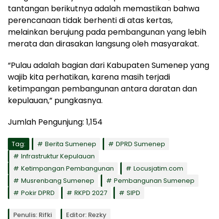
tantangan berikutnya adalah memastikan bahwa
perencanaan tidak berhenti di atas kertas,
melainkan berujung pada pembangunan yang lebih
merata dan dirasakan langsung oleh masyarakat.
“Pulau adalah bagian dari Kabupaten Sumenep yang
wajib kita perhatikan, karena masih terjadi
ketimpangan pembangunan antara daratan dan
kepulauan,” pungkasnya.
Jumlah Pengunjung:
1,154
Tag:
Berita Sumenep
DPRD Sumenep
Infrastruktur Kepulauan
Ketimpangan Pembangunan
Locusjatim.com
Musrenbang Sumenep
Pembangunan Sumenep
Pokir DPRD
RKPD 2027
SIPD
Penulis: Rifki
Editor: Rezky