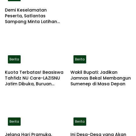
Demi Keselamatan
Peserta, Satlantas
Sampang Minta Latihan
Gerak Jalan Pindah ke
Lokasi Aman
Berita
Berita
Kuota Terbatas! Beasiswa
Wakil Bupati: Jadikan
Tahfidz NU Care-LAZISNU
Jamnas Bekal Membangun
Jatim Dibuka, Buruan
Sumenep di Masa Depan
Daftar
Berita
Berita
Jelang Hari Pramuka,
Ini Desa-Desa yang Akan