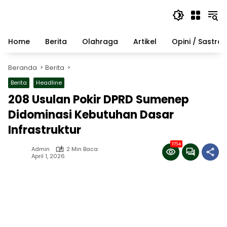
Langsung
ke
konten
Home
Berita
Olahraga
Artikel
Opini / Sastra
Beranda
Berita
Berita
Headline
208 Usulan Pokir DPRD Sumenep
Didominasi Kebutuhan Dasar
Infrastruktur
1154
Admin
2 Min Baca
April 1, 2026