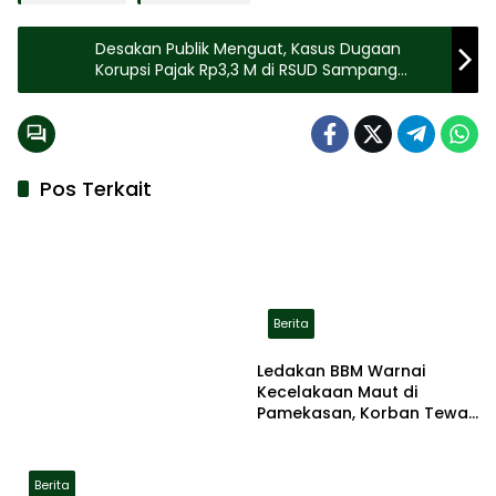
Desakan Publik Menguat, Kasus Dugaan
Korupsi Pajak Rp3,3 M di RSUD Sampang
Didorong Segera Tuntas
Pos Terkait
Berita
Ledakan BBM Warnai
Kecelakaan Maut di
Pamekasan, Korban Tewas
Terbakar di Lokasi
Berita