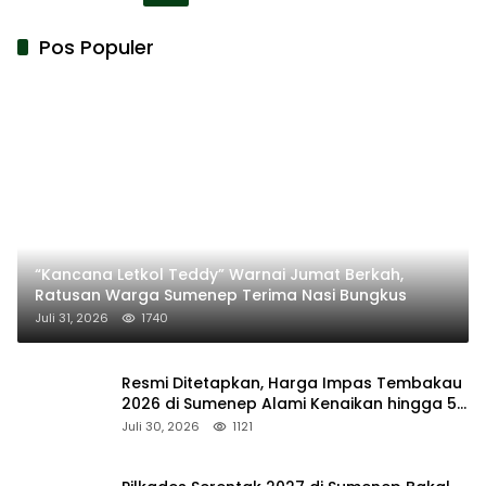
Pos Populer
“Kancana Letkol Teddy” Warnai Jumat Berkah,
Ratusan Warga Sumenep Terima Nasi Bungkus
Juli 31, 2026
1740
Resmi Ditetapkan, Harga Impas Tembakau
2026 di Sumenep Alami Kenaikan hingga 5
Persen
Juli 30, 2026
1121