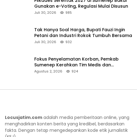
Pilkades Serentak 2027 di Sumenep Bakal
Gunakan e-Voting, Regulasi Mulai Disusun
Juli 30, 2026
985
Tak Hanya Soal Harga, Bupati Fauzi Ingin
Petani dan Industri Rokok Tumbuh Bersama
Juli 30, 2026
932
Fokus Penyelamatan Korban, Pemkab
Sumenep Kerahkan Tim Medis dan
Ambulans ke Pelabuhan Kalianget
Agustus 2, 2026
924
Locusjatim.com
adalah media pemberitaan online, yang
menghadirkan konten berita yang kredibel, berdasarkan
fakta. Dengan tetap mengedepankan kode etik jurnalistik
(KEJ).