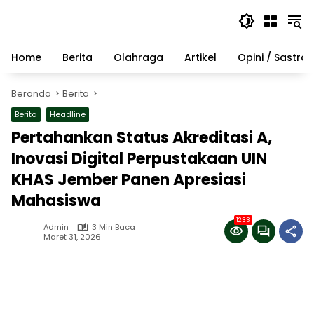
Langsung
ke
konten
Home
Berita
Olahraga
Artikel
Opini / Sastra
Beranda
Berita
Berita
Headline
Pertahankan Status Akreditasi A,
Inovasi Digital Perpustakaan UIN
KHAS Jember Panen Apresiasi
Mahasiswa
1233
Admin
3 Min Baca
Maret 31, 2026