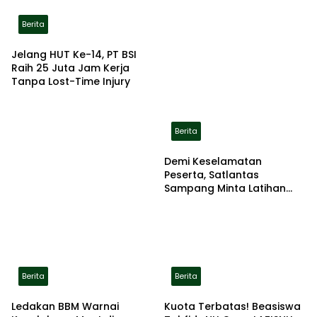
Berita
Jelang HUT Ke-14, PT BSI
Raih 25 Juta Jam Kerja
Tanpa Lost-Time Injury
Berita
Demi Keselamatan
Peserta, Satlantas
Sampang Minta Latihan
Gerak Jalan Pindah ke
Lokasi Aman
Berita
Berita
Ledakan BBM Warnai
Kuota Terbatas! Beasiswa