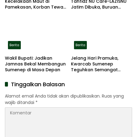
Kecelakaan Maut di
Tahfidz NU Care-LAZISNU
Pamekasan, Korban Tewas
Jatim Dibuka, Buruan
Terbakar di Lokasi
Daftar
Berita
Berita
Wakil Bupati: Jadikan
Jelang Hari Pramuka,
Jamnas Bekal Membangun
Kwarcab Sumenep
Sumenep di Masa Depan
Teguhkan Semangat
Pengabdian Lewat Ziarah
Pahlawan
Tinggalkan Balasan
Alamat email Anda tidak akan dipublikasikan.
Ruas yang
wajib ditandai
*