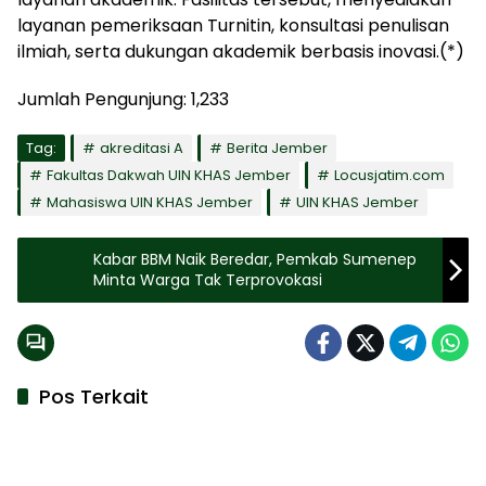
layanan pemeriksaan Turnitin, konsultasi penulisan
ilmiah, serta dukungan akademik berbasis inovasi.(*)
Jumlah Pengunjung:
1,233
Tag:
akreditasi A
Berita Jember
Fakultas Dakwah UIN KHAS Jember
Locusjatim.com
Mahasiswa UIN KHAS Jember
UIN KHAS Jember
Kabar BBM Naik Beredar, Pemkab Sumenep
Minta Warga Tak Terprovokasi
Pos Terkait