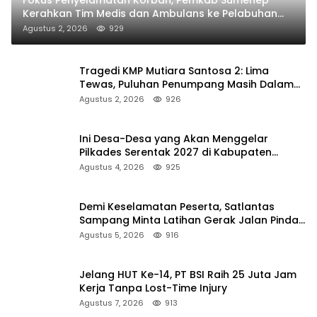
Fokus Penyelamatan Korban, Pemkab Sumenep
Kerahkan Tim Medis dan Ambulans ke Pelabuhan
Kalianget
Agustus 2, 2026
929
Tragedi KMP Mutiara Santosa 2: Lima
Tewas, Puluhan Penumpang Masih Dalam
Pencarian
Agustus 2, 2026
926
Ini Desa-Desa yang Akan Menggelar
Pilkades Serentak 2027 di Kabupaten
Sumenep
Agustus 4, 2026
925
Demi Keselamatan Peserta, Satlantas
Sampang Minta Latihan Gerak Jalan Pindah
ke Lokasi Aman
Agustus 5, 2026
916
Jelang HUT Ke-14, PT BSI Raih 25 Juta Jam
Kerja Tanpa Lost-Time Injury
Agustus 7, 2026
913