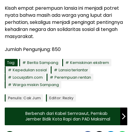
Kisah empat perempuan lansia ini menjadi potret
nyata bahwa masih ada warga yang luput dari
perhatian, sekaligus menjadi pengingat pentingnya
kehadiran negara dan solidaritas sosial di tengah
masyarakat.
Jumlah Pengunjung:
850
Tag:
Berita Sampang
Kemiskinan ekstrem
Kepedulian sosial
Lansia terlantar
Locusjatim.com
Perempuan rentan
Warga miskin Sampang
Penulis: Cak Jum
Editor: Rezky
Berbenah dari Kabel Semrawut, Pemkab
Jember Bidik Kota Rapi dan PAD Maksimal