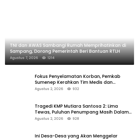
TNI dan AWAS Sambangi Rumah Memprihatinkan di
Sampang, Dorong Pemerintah Beri Bantuan RTLH
Agustus 7, 2026
1214
Fokus Penyelamatan Korban, Pemkab
Sumenep Kerahkan Tim Medis dan
Ambulans ke Pelabuhan Kalianget
Agustus 2, 2026
932
Tragedi KMP Mutiara Santosa 2: Lima
Tewas, Puluhan Penumpang Masih Dalam
Pencarian
Agustus 2, 2026
928
Ini Desa-Desa yang Akan Menggelar