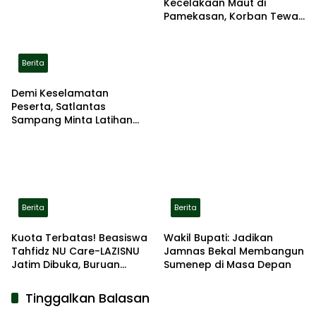
Kecelakaan Maut di
Pamekasan, Korban Tewas
Terbakar di Lokasi
Berita
Demi Keselamatan
Peserta, Satlantas
Sampang Minta Latihan
Gerak Jalan Pindah ke
Lokasi Aman
Berita
Berita
Kuota Terbatas! Beasiswa
Wakil Bupati: Jadikan
Tahfidz NU Care-LAZISNU
Jamnas Bekal Membangun
Jatim Dibuka, Buruan
Sumenep di Masa Depan
Daftar
Tinggalkan Balasan