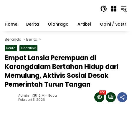
Langsung
ke
konten
Home
Berita
Olahraga
Artikel
Opini / Sastra
Beranda
Berita
Berita
Headline
Empat Lansia Perempuan di
Karangdalam Bertahan Hidup dari
Memulung, Aktivis Sosial Desak
Pemerintah Turun Tangan
850
Admin
2 Min Baca
Februari 5, 2026