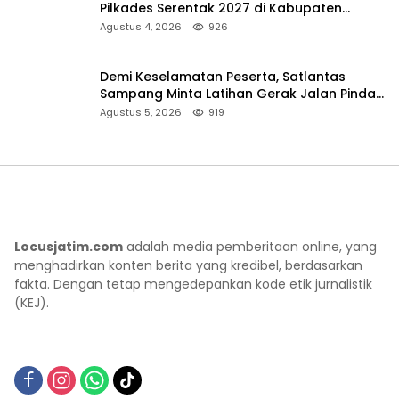
Pilkades Serentak 2027 di Kabupaten
Sumenep
Agustus 4, 2026
926
Demi Keselamatan Peserta, Satlantas
Sampang Minta Latihan Gerak Jalan Pindah
ke Lokasi Aman
Agustus 5, 2026
919
Locusjatim.com
adalah media pemberitaan online, yang
menghadirkan konten berita yang kredibel, berdasarkan
fakta. Dengan tetap mengedepankan kode etik jurnalistik
(KEJ).