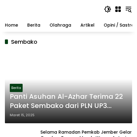
Langsung
ke
konten
Home
Berita
Olahraga
Artikel
Opini / Sastra
Sembako
Berita
Panti Asuhan Al-Azhar Terima 22
Paket Sembako dari PLN UP3
Madura
Maret 15, 2025
Selama Ramadan Pemkab Jember Gelar