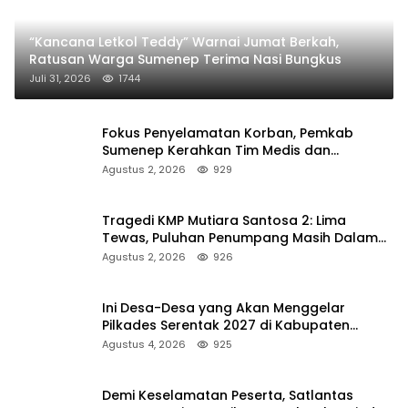
“Kancana Letkol Teddy” Warnai Jumat Berkah,
Ratusan Warga Sumenep Terima Nasi Bungkus
Juli 31, 2026
1744
Fokus Penyelamatan Korban, Pemkab
Sumenep Kerahkan Tim Medis dan
Ambulans ke Pelabuhan Kalianget
Agustus 2, 2026
929
Tragedi KMP Mutiara Santosa 2: Lima
Tewas, Puluhan Penumpang Masih Dalam
Pencarian
Agustus 2, 2026
926
Ini Desa-Desa yang Akan Menggelar
Pilkades Serentak 2027 di Kabupaten
Sumenep
Agustus 4, 2026
925
Demi Keselamatan Peserta, Satlantas