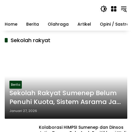
Langsung
ke
konten
Home
Berita
Olahraga
Artikel
Opini / Sastra
Sekolah rakyat
Berita
Sekolah Rakyat Sumenep Belum
Penuhi Kuota, Sistem Asrama Jadi
Tantangan Rekrutmen
Januari 27, 2026
Kolaborasi HIMPSI Sumenep dan Dinsos