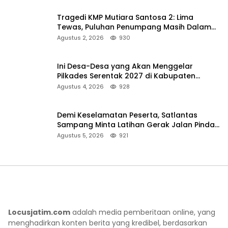
Tragedi KMP Mutiara Santosa 2: Lima
Tewas, Puluhan Penumpang Masih Dalam
Pencarian
Agustus 2, 2026
930
Ini Desa-Desa yang Akan Menggelar
Pilkades Serentak 2027 di Kabupaten
Sumenep
Agustus 4, 2026
928
Demi Keselamatan Peserta, Satlantas
Sampang Minta Latihan Gerak Jalan Pindah
ke Lokasi Aman
Agustus 5, 2026
921
Locusjatim.com
adalah media pemberitaan online, yang
menghadirkan konten berita yang kredibel, berdasarkan