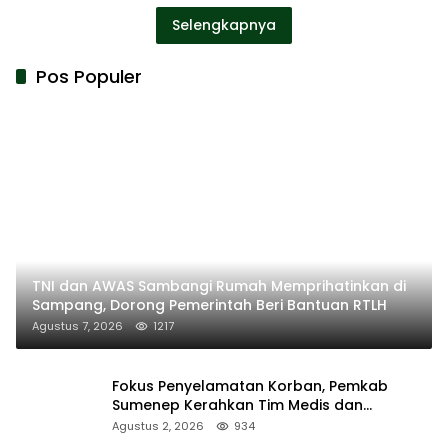
Selengkapnya
Pos Populer
TNI dan AWAS Sambangi Rumah Memprihatinkan di
Sampang, Dorong Pemerintah Beri Bantuan RTLH
Agustus 7, 2026
1217
Fokus Penyelamatan Korban, Pemkab
Sumenep Kerahkan Tim Medis dan
Ambulans ke Pelabuhan Kalianget
Agustus 2, 2026
934