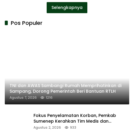
Selengkapnya
Pos Populer
TNI dan AWAS Sambangi Rumah Memprihatinkan di
Sampang, Dorong Pemerintah Beri Bantuan RTLH
Agustus 7, 2026
1216
Fokus Penyelamatan Korban, Pemkab
Sumenep Kerahkan Tim Medis dan
Ambulans ke Pelabuhan Kalianget
Agustus 2, 2026
933