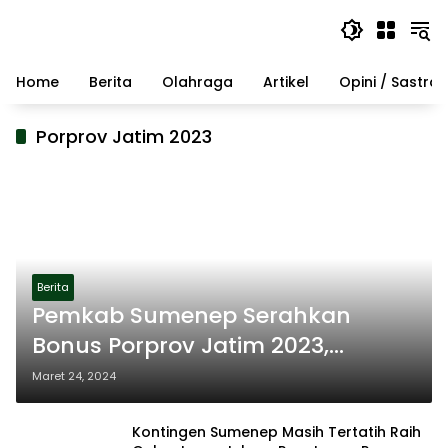
Langsung
ke
konten
Home
Berita
Olahraga
Artikel
Opini / Sastra
Porprov Jatim 2023
Berita
Pemkab Sumenep Serahkan
Bonus Porprov Jatim 2023,
Totalnya Capai Rp 569 Juta
Maret 24, 2024
Kontingen Sumenep Masih Tertatih Raih