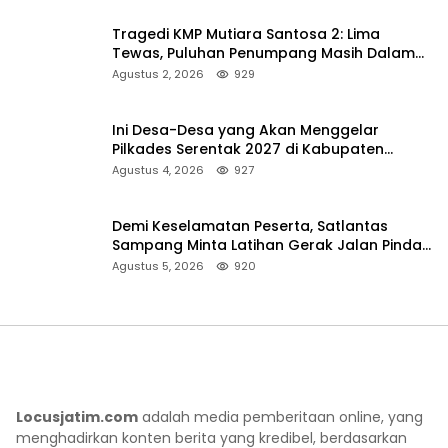
Tragedi KMP Mutiara Santosa 2: Lima
Tewas, Puluhan Penumpang Masih Dalam
Pencarian
Agustus 2, 2026
929
Ini Desa-Desa yang Akan Menggelar
Pilkades Serentak 2027 di Kabupaten
Sumenep
Agustus 4, 2026
927
Demi Keselamatan Peserta, Satlantas
Sampang Minta Latihan Gerak Jalan Pindah
ke Lokasi Aman
Agustus 5, 2026
920
Locusjatim.com
adalah media pemberitaan online, yang
menghadirkan konten berita yang kredibel, berdasarkan