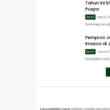
Tahun Ini 
Puspa
Berita
April 9, 
Sumenep, locus
Pemprov Ja
Imasco di
Berita
Januari 
locusjatim.com,
Locusjatim.com
adalah media pemberit