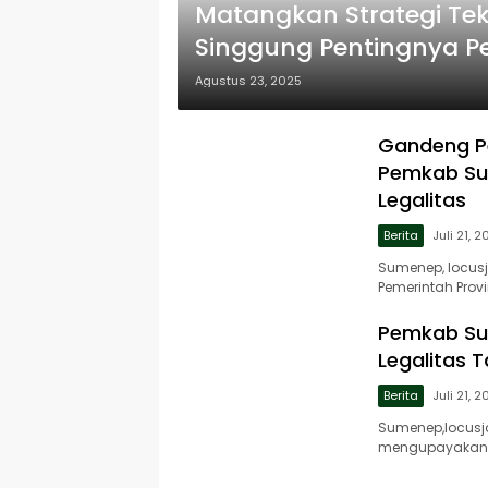
Matangkan Strategi Te
Singgung Pentingnya P
Agustus 23, 2025
Gandeng Pe
Pemkab Su
Legalitas
Berita
Juli 21, 
Sumenep, locu
Pemerintah Prov
Pemkab Su
Legalitas 
Berita
Juli 21, 
Sumenep,locusj
mengupayakan