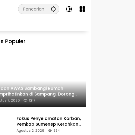
s Populer
I dan AWAS Sambangi Rumah
prihatinkan di Sampang, Dorong
erintah Beri Bantuan RTLH
tus 7, 2026
1217
Fokus Penyelamatan Korban,
Pemkab Sumenep Kerahkan
Tim Medis dan Ambulans ke
Agustus 2, 2026
934