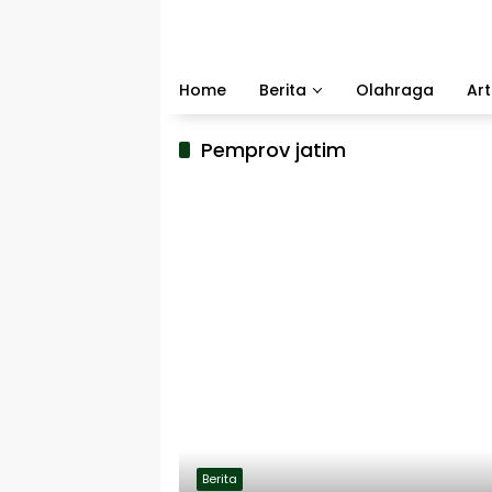
Langsung
ke
konten
Home
Berita
Olahraga
Art
Pemprov jatim
Berita