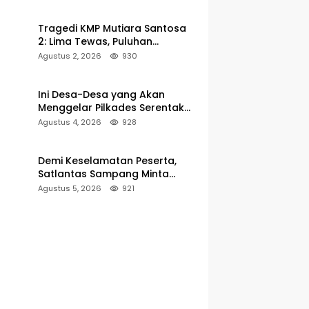
Pelabuhan Kalianget
Tragedi KMP Mutiara Santosa
2: Lima Tewas, Puluhan
Penumpang Masih Dalam
Agustus 2, 2026
930
Pencarian
Ini Desa-Desa yang Akan
Menggelar Pilkades Serentak
2027 di Kabupaten Sumenep
Agustus 4, 2026
928
Demi Keselamatan Peserta,
Satlantas Sampang Minta
Latihan Gerak Jalan Pindah ke
Agustus 5, 2026
921
Lokasi Aman