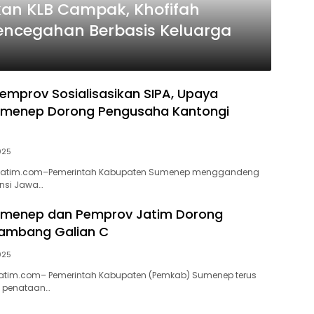
kan KLB Campak, Khofifah
encegahan Berbasis Keluarga
mprov Sosialisasikan SIPA, Upaya
menep Dorong Pengusaha Kantongi
2025
sjatim.com–Pemerintah Kabupaten Sumenep menggandeng
insi Jawa…
menep dan Pemprov Jatim Dorong
Tambang Galian C
2025
atim.com– Pemerintah Kabupaten (Pemkab) Sumenep terus
 penataan…